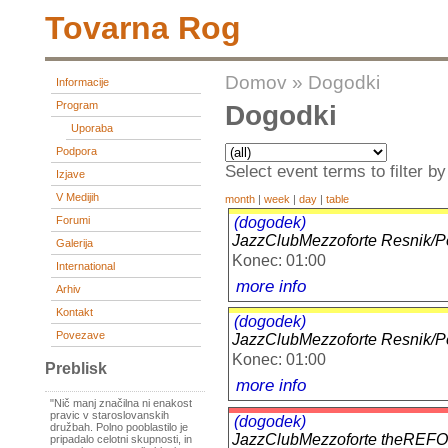
Tovarna Rog
Domov
»
Dogodki
Informacije
Program
Dogodki
Uporaba
Podpora
Select event terms to filter by
Izjave
V Medijih
month
|
week
|
day
|
table
(dogodek)
Forumi
JazzClubMezzoforte Resnik/
Galerija
Konec: 01:00
International
more info
Arhiv
Kontakt
(dogodek)
Povezave
JazzClubMezzoforte Resnik/
Konec: 01:00
Preblisk
more info
"Nič manj značilna ni enakost
pravic v staroslovanskih
(dogodek)
družbah. Polno pooblastilo je
JazzClubMezzoforte theRE
pripadalo celotni skupnosti, in