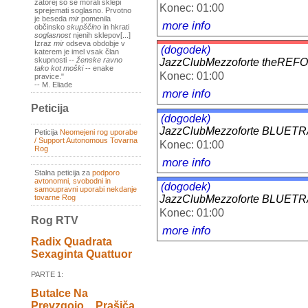
zatorej so se morali sklepi
Konec: 01:00
sprejemati soglasno. Prvotno
je beseda
mir
pomenila
more info
občinsko
skupščino
in hkrati
soglasnost
njenih sklepov[...]
Izraz
mir
odseva obdobje v
(dogodek)
katerem je imel vsak član
skupnosti --
ženske ravno
JazzClubMezzoforte theRE
tako kot moški
-- enake
Konec: 01:00
pravice."
-- M. Eliade
more info
Peticija
(dogodek)
JazzClubMezzoforte BLUETR
Peticija
Neomejeni rog uporabe
/ Support Autonomous Tovarna
Konec: 01:00
Rog
more info
Stalna peticija za
podporo
avtonomni, svobodni in
(dogodek)
samoupravni uporabi nekdanje
tovarne Rog
JazzClubMezzoforte BLUETR
Konec: 01:00
Rog RTV
more info
Radix Quadrata
Sexaginta Quattuor
PARTE 1:
Butalce Na
Prevzgojo _ Prašiča