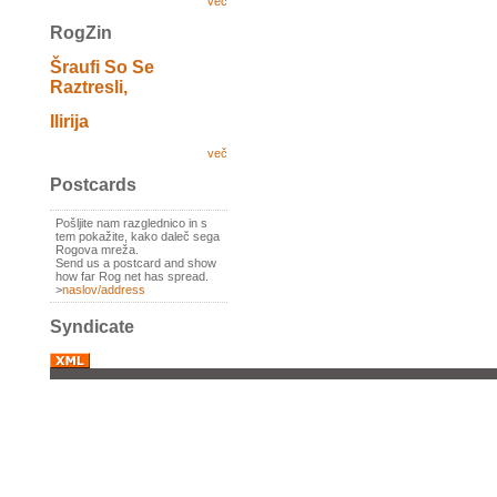
več
RogZin
Šraufi So Se
Raztresli,
Ilirija
več
Postcards
Pošljite nam razglednico in s
tem pokažite, kako daleč sega
Rogova mreža.
Send us a postcard and show
how far Rog net has spread.
>
naslov/address
Syndicate