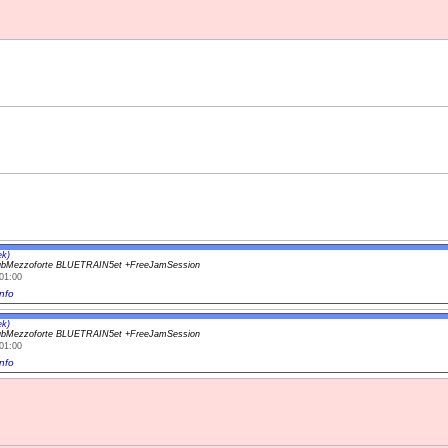
ek)
ubMezzoforte BLUETRAIN5et +FreeJamSession
01:00
nfo
ek)
ubMezzoforte BLUETRAIN5et +FreeJamSession
01:00
nfo