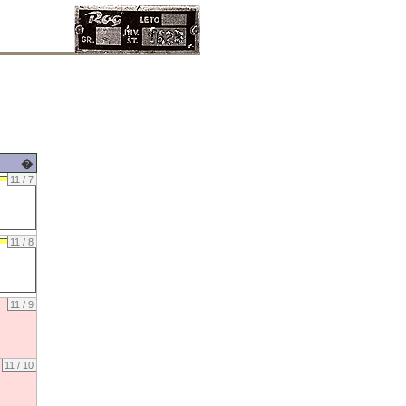
�
11 / 7
11 / 8
11 / 9
11 / 10