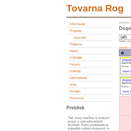
Tovarna Rog
Domov
Informacije
Dogod
Program
Uporaba
Select eve
Podpora
month
|
Izjave
�
V Medijih
(dogod
JazzCl
Forumi
Konec: 
Galerija
more i
International
(dogod
JazzCl
Arhiv
Konec: 
Kontakt
more i
Povezave
Preblisk
"Nič manj značilna ni enakost
pravic v staroslovanskih
družbah. Polno pooblastilo je
pripadalo celotni skupnosti, in