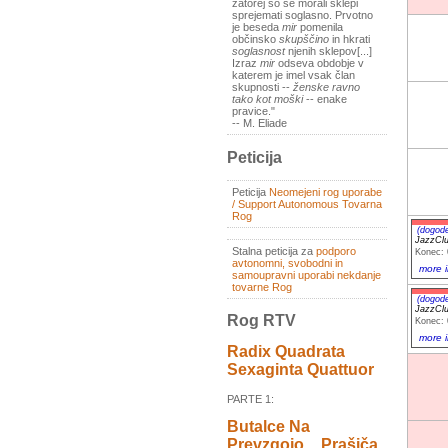
zatorej so se morali sklepi
sprejemati soglasno. Prvotno
je beseda
mir
pomenila
občinsko
skupščino
in hkrati
soglasnost
njenih sklepov[...]
Izraz
mir
odseva obdobje v
katerem je imel vsak član
skupnosti --
ženske ravno
tako kot moški
-- enake
pravice."
-- M. Eliade
Peticija
Peticija
Neomejeni rog uporabe
/ Support Autonomous Tovarna
Rog
(dogod
JazzCl
Stalna peticija za
podporo
Konec: 
avtonomni, svobodni in
more i
samoupravni uporabi nekdanje
tovarne Rog
(dogod
JazzCl
Rog RTV
Konec: 
more i
Radix Quadrata
Sexaginta Quattuor
PARTE 1:
Butalce Na
Prevzgojo _ Prašiča