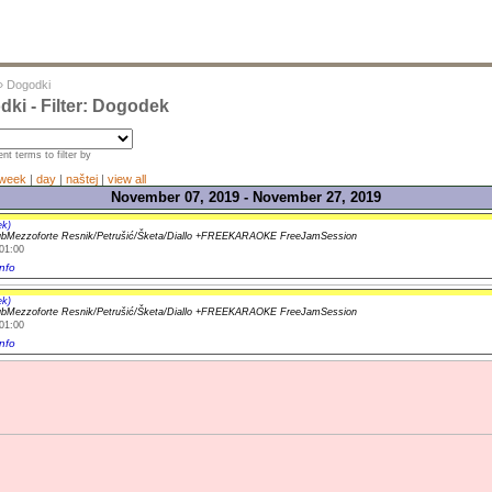
»
Dogodki
ki - Filter: Dogodek
nt terms to filter by
week
|
day
|
naštej
|
view all
November 07, 2019 - November 27, 2019
ek)
ubMezzoforte Resnik/Petrušić/Šketa/Diallo +FREEKARAOKE FreeJamSession
01:00
nfo
ek)
ubMezzoforte Resnik/Petrušić/Šketa/Diallo +FREEKARAOKE FreeJamSession
01:00
nfo