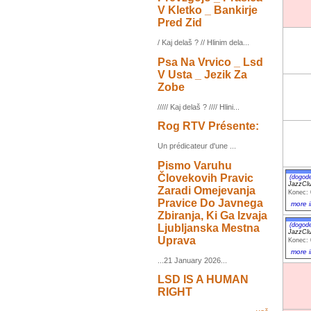
V Kletko _ Bankirje
Pred Zid
/ Kaj delaš ? // Hlinim dela...
Psa Na Vrvico _ Lsd
V Usta _ Jezik Za
Zobe
///// Kaj delaš ? //// Hlini...
Rog RTV Présente:
Un prédicateur d'une ...
Pismo Varuhu
Človekovih Pravic
(dogod
JazzCl
Zaradi Omejevanja
Konec: 
Pravice Do Javnega
more i
Zbiranja, Ki Ga Izvaja
(dogod
Ljubljanska Mestna
JazzCl
Uprava
Konec: 
more i
...21 January 2026...
LSD IS A HUMAN
RIGHT