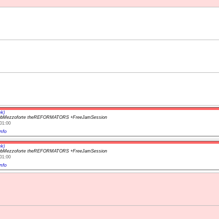
ek)
ubMezzoforte theREFORMATORS +FreeJamSession
01:00
nfo
ek)
ubMezzoforte theREFORMATORS +FreeJamSession
01:00
nfo