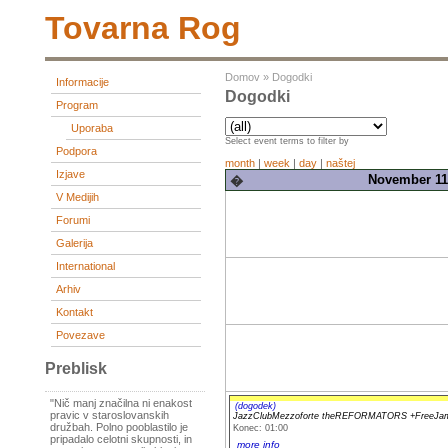
Tovarna Rog
Domov
»
Dogodki
Informacije
Dogodki
Program
Uporaba
Select event terms to filter by
Podpora
month
|
week
|
day
|
naštej
Izjave
November 11,
�
V Medijih
Forumi
Galerija
International
Arhiv
Kontakt
Povezave
Preblisk
"Nič manj značilna ni enakost
(dogodek)
pravic v staroslovanskih
JazzClubMezzoforte theREFORMATORS +FreeJa
družbah. Polno pooblastilo je
Konec: 01:00
pripadalo celotni skupnosti, in
more info