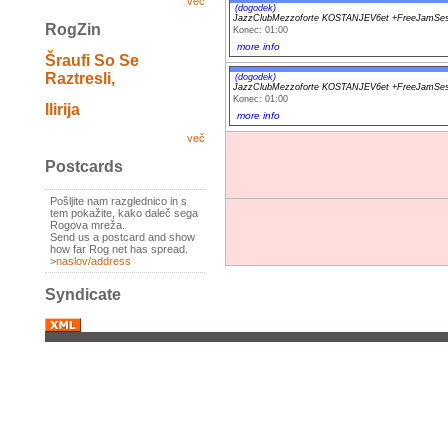
več
(dogodek)
JazzClubMezzoforte KOSTANJEV6et +FreeJamSes
RogZin
Konec: 01:00
more info
Šraufi So Se
Raztresli,
(dogodek)
JazzClubMezzoforte KOSTANJEV6et +FreeJamSes
Konec: 01:00
Ilirija
more info
več
Postcards
Pošljite nam razglednico in s
tem pokažite, kako daleč sega
Rogova mreža.
Send us a postcard and show
how far Rog net has spread.
>
naslov/address
Syndicate