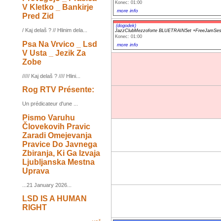
Konec: 01:00
V Kletko _ Bankirje
more info
Pred Zid
(dogodek)
/ Kaj delaš ? // Hlinim dela...
JazzClubMezzoforte BLUETRAIN5et +FreeJamSes
Konec: 01:00
Psa Na Vrvico _ Lsd
more info
V Usta _ Jezik Za
Zobe
///// Kaj delaš ? //// Hlini...
Rog RTV Présente:
Un prédicateur d'une ...
Pismo Varuhu
Človekovih Pravic
Zaradi Omejevanja
Pravice Do Javnega
Zbiranja, Ki Ga Izvaja
Ljubljanska Mestna
Uprava
...21 January 2026...
LSD IS A HUMAN
RIGHT