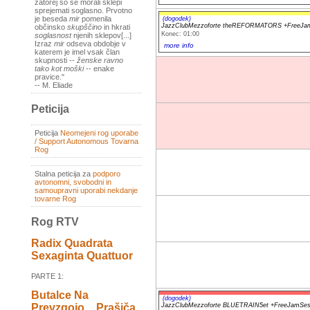
zatorej so se morali sklepi
sprejemati soglasno. Prvotno
je beseda
mir
pomenila
(dogodek)
JazzClubMezzoforte theREFORMATORS +FreeJa
občinsko
skupščino
in hkrati
Konec: 01:00
soglasnost
njenih sklepov[...]
Izraz
mir
odseva obdobje v
more info
katerem je imel vsak član
skupnosti --
ženske ravno
tako kot moški
-- enake
pravice."
-- M. Eliade
Peticija
Peticija
Neomejeni rog uporabe
/ Support Autonomous Tovarna
Rog
Stalna peticija za
podporo
avtonomni, svobodni in
samoupravni uporabi nekdanje
tovarne Rog
Rog RTV
Radix Quadrata
Sexaginta Quattuor
PARTE 1:
Butalce Na
(dogodek)
JazzClubMezzoforte BLUETRAIN5et +FreeJamSes
Prevzgojo _ Prašiča