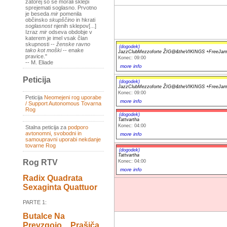
zatorej so se morali sklepi
sprejemati soglasno. Prvotno
je beseda
mir
pomenila
občinsko
skupščino
in hkrati
soglasnost
njenih sklepov[...]
Izraz
mir
odseva obdobje v
katerem je imel vsak član
skupnosti --
ženske ravno
(dogodek)
tako kot moški
-- enake
JazzClubMezzoforte ŽIG@&theVIKINGS +FreeJam
pravice."
Konec: 09:00
-- M. Eliade
more info
Peticija
(dogodek)
JazzClubMezzoforte ŽIG@&theVIKINGS +FreeJam
Konec: 09:00
Peticija
Neomejeni rog uporabe
more info
/ Support Autonomous Tovarna
Rog
(dogodek)
Tattvartha
Konec: 04:00
Stalna peticija za
podporo
avtonomni, svobodni in
more info
samoupravni uporabi nekdanje
tovarne Rog
(dogodek)
Tattvartha
Rog RTV
Konec: 04:00
more info
Radix Quadrata
Sexaginta Quattuor
PARTE 1:
Butalce Na
Prevzgojo _ Prašiča