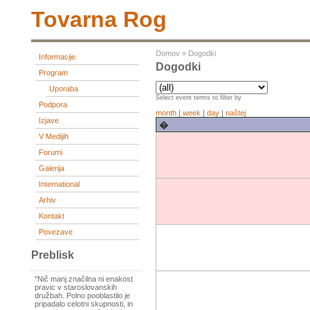
Tovarna Rog
Domov
»
Dogodki
Informacije
Dogodki
Program
Uporaba
Select event terms to filter by
Podpora
month
|
week
|
day
|
naštej
Izjave
�
V Medijih
Forumi
Galerija
International
Arhiv
Kontakt
Povezave
Preblisk
"Nič manj značilna ni enakost
pravic v staroslovanskih
družbah. Polno pooblastilo je
pripadalo celotni skupnosti, in