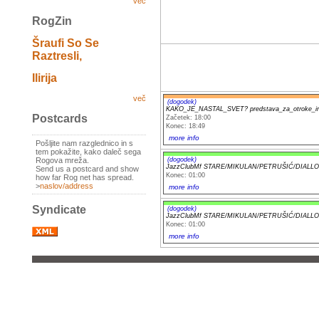
več
RogZin
Šraufi So Se
Raztresli,
Ilirija
več
(dogodek)
KAKO_JE_NASTAL_SVET? predstava_za_otroke_in
Postcards
Začetek: 18:00
Konec: 18:49
more info
Pošljite nam razglednico in s
tem pokažite, kako daleč sega
(dogodek)
Rogova mreža.
JazzClubMf STARE/MIKULAN/PETRUŠIĆ/DIALLO 
Send us a postcard and show
Konec: 01:00
how far Rog net has spread.
>
naslov/address
more info
Syndicate
(dogodek)
JazzClubMf STARE/MIKULAN/PETRUŠIĆ/DIALLO 
Konec: 01:00
more info