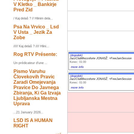
V Kletko _ Bankirje
Pred Zid
/ Kaj delaš ? // Hlinim dela...
Psa Na Vrvico _ Lsd
V Usta _ Jezik Za
Zobe
///// Kaj delaš ? //// Hlini...
Rog RTV Présente:
(dogodek)
JazzClubMezzoforte JONASŽ. +FreeJamSession
Konec: 01:00
Un prédicateur d'une ...
more info
Pismo Varuhu
Človekovih Pravic
(dogodek)
JazzClubMezzoforte JONASŽ. +FreeJamSession
Zaradi Omejevanja
Konec: 01:00
Pravice Do Javnega
more info
Zbiranja, Ki Ga Izvaja
Ljubljanska Mestna
Uprava
...21 January 2026...
LSD IS A HUMAN
RIGHT