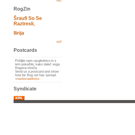
več
RogZin
Šraufi So Se
Raztresli,
Ilirija
več
Postcards
Pošljite nam razglednico in s
tem pokažite, kako daleč sega
Rogova mreža.
Send us a postcard and show
how far Rog net has spread.
>
naslov/address
Syndicate