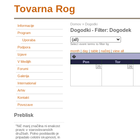
Tovarna Rog
Domov
»
Dogodki
Informacije
Dogodki - Filter: Dogodek
Program
Uporaba
Select event terms to filter by
Podpora
month
|
day
|
table
|
naštej
|
view all
Izjave
�
V Medijih
Pon
Tor
25
26
Forumi
Galerija
International
Arhiv
Kontakt
Povezave
Preblisk
"Nič manj značilna ni enakost
pravic v staroslovanskih
družbah. Polno pooblastilo je
pripadalo celotni skupnosti, in