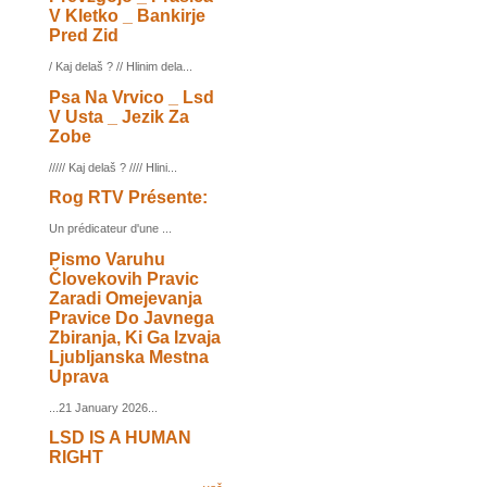
V Kletko _ Bankirje
Pred Zid
/ Kaj delaš ? // Hlinim dela...
Psa Na Vrvico _ Lsd
V Usta _ Jezik Za
Zobe
///// Kaj delaš ? //// Hlini...
Rog RTV Présente:
Un prédicateur d'une ...
Pismo Varuhu
Človekovih Pravic
Zaradi Omejevanja
Pravice Do Javnega
Zbiranja, Ki Ga Izvaja
Ljubljanska Mestna
Uprava
...21 January 2026...
LSD IS A HUMAN
RIGHT