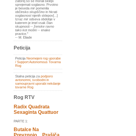
zatorej so se morali sklepi
sprejemati soglasno. Prvotno
je beseda
mir
pomenila
občinsko
skupščino
in hkrati
soglasnost
njenih sklepov[...]
Izraz
mir
odseva obdobje v
katerem je imel vsak član
skupnosti --
ženske ravno
tako kot moški
-- enake
pravice."
-- M. Eliade
Peticija
Peticija
Neomejeni rog uporabe
/ Support Autonomous Tovarna
Rog
Stalna peticija za
podporo
avtonomni, svobodni in
samoupravni uporabi nekdanje
tovarne Rog
Rog RTV
Radix Quadrata
Sexaginta Quattuor
PARTE 1:
Butalce Na
Prevzgojo _ Prašiča