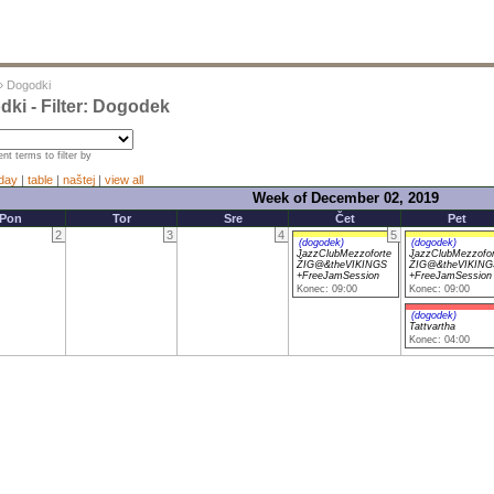
»
Dogodki
ki - Filter: Dogodek
nt terms to filter by
day
|
table
|
naštej
|
view all
Week of December 02, 2019
Pon
Tor
Sre
Čet
Pet
2
3
4
5
(dogodek)
(dogodek)
JazzClubMezzoforte
JazzClubMezzofor
ŽIG@&theVIKINGS
ŽIG@&theVIKING
+FreeJamSession
+FreeJamSession
Konec: 09:00
Konec: 09:00
(dogodek)
Tattvartha
Konec: 04:00