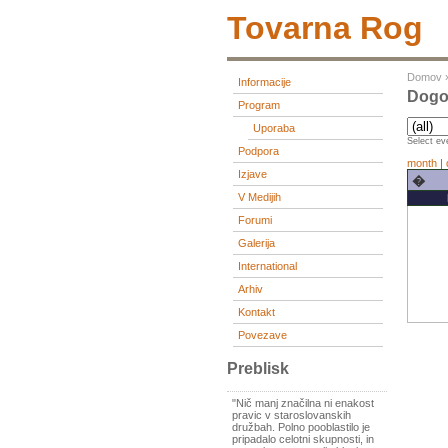
Tovarna Rog
Domov
Informacije
Dogod
Program
Uporaba
Select eve
Podpora
month
|
Izjave
�
V Medijih
Forumi
Galerija
International
Arhiv
Kontakt
Povezave
Preblisk
"Nič manj značilna ni enakost
pravic v staroslovanskih
družbah. Polno pooblastilo je
pripadalo celotni skupnosti, in