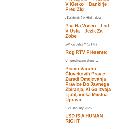
V Kletko _ Bankirje
Pred Zid
/ Kaj delaš ? // Hlinim dela...
Psa Na Vrvico _ Lsd
V Usta _ Jezik Za
Zobe
///// Kaj delaš ? //// Hlini...
Rog RTV Présente:
Un prédicateur d'une ...
Pismo Varuhu
Človekovih Pravic
Zaradi Omejevanja
Pravice Do Javnega
Zbiranja, Ki Ga Izvaja
Ljubljanska Mestna
Uprava
...21 January 2026...
LSD IS A HUMAN
RIGHT