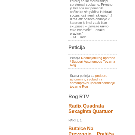
zatorej so se morali sklepi
sprejemati soglasno. Prvotno
je beseda
mir
pomenila
občinsko
skupščino
in hkrati
soglasnost
njenih sklepov[...]
Izraz
mir
odseva obdobje v
katerem je imel vsak član
skupnosti --
ženske ravno
tako kot moški
-- enake
pravice."
-- M. Eliade
Peticija
Peticija
Neomejeni rog uporabe
/ Support Autonomous Tovarna
Rog
Stalna peticija za
podporo
avtonomni, svobodni in
samoupravni uporabi nekdanje
tovarne Rog
Rog RTV
Radix Quadrata
Sexaginta Quattuor
PARTE 1:
Butalce Na
Prevzgojo _ Prašiča