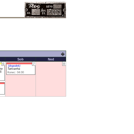
�
Sob
Ned
6
7
8
(dogodek)
te
Tattvartha
S
Konec: 04:00