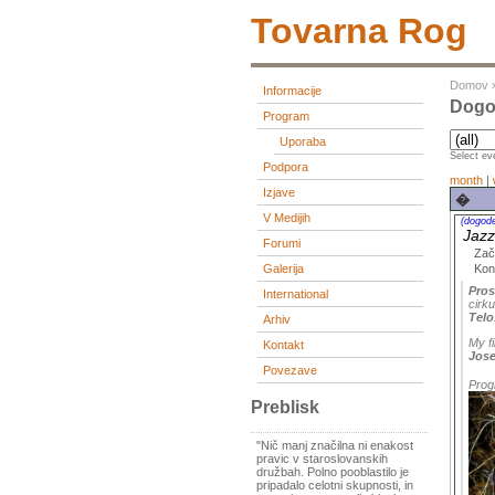
Tovarna Rog
Domov
Informacije
Dogo
Program
Uporaba
Select eve
Podpora
month
|
Izjave
�
V Medijih
(dogod
Jazz
Forumi
Zač
Kon
Galerija
Pros
International
cirk
Telo
Arhiv
My fi
Kontakt
Jose
Povezave
Prog
Preblisk
"Nič manj značilna ni enakost
pravic v staroslovanskih
družbah. Polno pooblastilo je
pripadalo celotni skupnosti, in