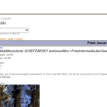
»
Dogodki
dki
nt terms to filter by
week
|
table
|
naštej
Petek Januar
ek)
klubMezzoforte JOSEFŽÁRSKÝ animiranifilmi +FreeIntermediaJamSes
etek: 19:00
ec: 01:00
tor:
us
:
lms are at general puppet animations or trick real time films. Its all my scool work from Pr
f Žárský
ram: