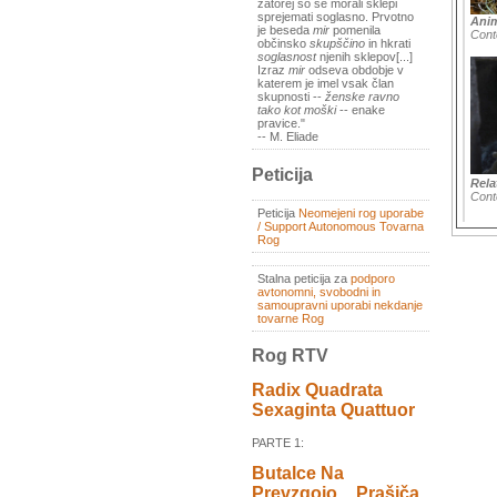
zatorej so se morali sklepi
sprejemati soglasno. Prvotno
Anim
je beseda
mir
pomenila
Cont
občinsko
skupščino
in hkrati
soglasnost
njenih sklepov[...]
Izraz
mir
odseva obdobje v
katerem je imel vsak član
skupnosti --
ženske ravno
tako kot moški
-- enake
pravice."
-- M. Eliade
Peticija
Rela
Cont
Peticija
Neomejeni rog uporabe
/ Support Autonomous Tovarna
Rog
Stalna peticija za
podporo
avtonomni, svobodni in
samoupravni uporabi nekdanje
tovarne Rog
Rog RTV
Radix Quadrata
Sexaginta Quattuor
PARTE 1:
Butalce Na
Prevzgojo _ Prašiča