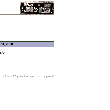
 24, 2020
sion
ague UMPRUM. My work is based at useing matherials and items with its emotional notice value.