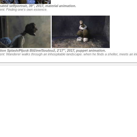
ated selfportrait
, 39'', 2017, material animation.
ent: Finding one's own essence.
tion Splash/Pljusk Bližine/Soulouž
, 2'17'', 2017, puppet animation.
ent: Wanderer walks through an inhospitable landscape. when he finds a shelter, meets an inh