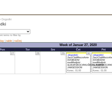
»
Dogodki
dki
nt terms to filter by
day
|
table
|
naštej
Week of Januar 27, 2020
Pon
Tor
Sre
Čet
Pet
27
28
29
30
(dogodek)
(dogodek)
JazzClubMezzoforte
JazzClubMezzofor
SVOBODNI
SVOBODNI
medMedijski
medMedijski
SLIKARSKOCIRKUŠKOGLASBENI
SLIKARSKOCIRK
JAMSESSION
JAMSESSION
Konec: 01:00
Konec: 01:00