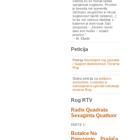
zatorej so se morali sklepi
sprejemati soglasno. Prvotno
je beseda
mir
pomenila
občinsko
skupščino
in hkrati
soglasnost
njenih sklepov[...]
Izraz
mir
odseva obdobje v
katerem je imel vsak član
skupnosti --
ženske ravno
tako kot moški
-- enake
pravice."
-- M. Eliade
Peticija
Peticija
Neomejeni rog uporabe
/ Support Autonomous Tovarna
Rog
Stalna peticija za
podporo
avtonomni, svobodni in
samoupravni uporabi nekdanje
tovarne Rog
Rog RTV
Radix Quadrata
Sexaginta Quattuor
PARTE 1:
Butalce Na
Prevzgojo _ Prašiča