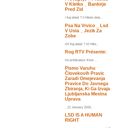
V Kletko _ Bankirje
Pred Zid
/ Kaj delaš ? // Hlinim dela...
Psa Na Vrvico _ Lsd
V Usta _ Jezik Za
Zobe
///// Kaj delaš ? //// Hlini...
Rog RTV Présente:
Un prédicateur d'une ...
Pismo Varuhu
Človekovih Pravic
Zaradi Omejevanja
Pravice Do Javnega
Zbiranja, Ki Ga Izvaja
Ljubljanska Mestna
Uprava
...21 January 2026...
LSD IS A HUMAN
RIGHT