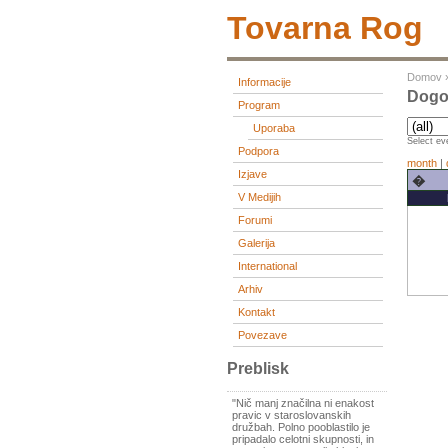
Tovarna Rog
Domov
Informacije
Dogo
Program
Uporaba
Select eve
Podpora
month
|
Izjave
�
V Medijih
Forumi
Galerija
International
Arhiv
Kontakt
Povezave
Preblisk
"Nič manj značilna ni enakost
pravic v staroslovanskih
družbah. Polno pooblastilo je
pripadalo celotni skupnosti, in