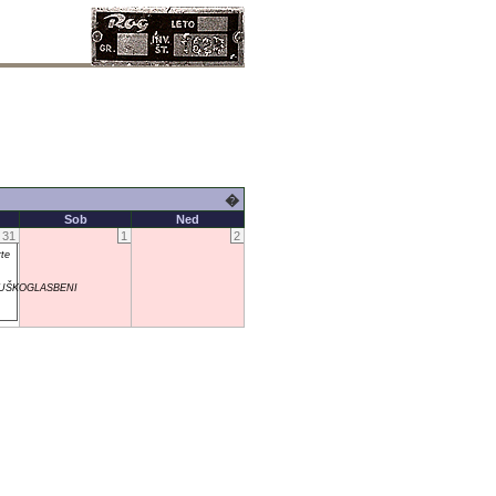
�
Sob
Ned
31
1
2
te
UŠKOGLASBENI