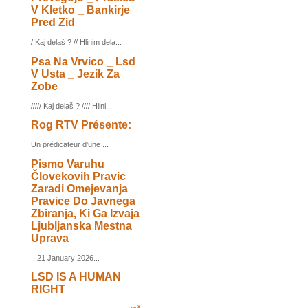
V Kletko _ Bankirje
Pred Zid
/ Kaj delaš ? // Hlinim dela...
Psa Na Vrvico _ Lsd
V Usta _ Jezik Za
Zobe
///// Kaj delaš ? //// Hlini...
Rog RTV Présente:
Un prédicateur d'une ...
Pismo Varuhu
Človekovih Pravic
Zaradi Omejevanja
Pravice Do Javnega
Zbiranja, Ki Ga Izvaja
Ljubljanska Mestna
Uprava
...21 January 2026...
LSD IS A HUMAN
RIGHT