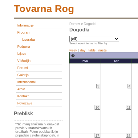
Tovarna Rog
Domov
»
Dogodki
Informacije
Dogodki
Program
Uporaba
Select event terms to filter by
Podpora
week
|
day
|
table
|
naštej
Izjave
�
V Medijih
Pon
Tor
Forumi
Galerija
International
3
4
Arhiv
Kontakt
Povezave
10
11
Preblisk
"Nič manj značilna ni enakost
pravic v staroslovanskih
družbah. Polno pooblastilo je
pripadalo celotni skupnosti, in
17
18