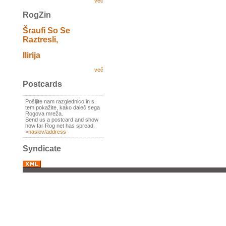
več
RogZin
Šraufi So Se
Raztresli,
Ilirija
več
Postcards
Pošljite nam razglednico in s
tem pokažite, kako daleč sega
Rogova mreža.
Send us a postcard and show
how far Rog net has spread.
>
naslov/address
Syndicate