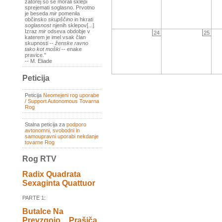
zatorej so se morali sklepi
sprejemati soglasno. Prvotno
je beseda
mir
pomenila
občinsko
skupščino
in hkrati
soglasnost
njenih sklepov[...]
Izraz
mir
odseva obdobje v
24
25
katerem je imel vsak član
skupnosti --
ženske ravno
tako kot moški
-- enake
pravice."
-- M. Eliade
Peticija
Peticija
Neomejeni rog uporabe
/ Support Autonomous Tovarna
Rog
Stalna peticija za
podporo
avtonomni, svobodni in
samoupravni uporabi nekdanje
tovarne Rog
Rog RTV
Radix Quadrata
Sexaginta Quattuor
PARTE 1:
Butalce Na
Prevzgojo _ Prašiča