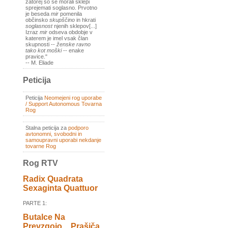
zatorej so se morali sklepi
sprejemati soglasno. Prvotno
je beseda
mir
pomenila
občinsko
skupščino
in hkrati
soglasnost
njenih sklepov[...]
Izraz
mir
odseva obdobje v
katerem je imel vsak član
skupnosti --
ženske ravno
tako kot moški
-- enake
pravice."
-- M. Eliade
Peticija
Peticija
Neomejeni rog uporabe
/ Support Autonomous Tovarna
Rog
Stalna peticija za
podporo
avtonomni, svobodni in
samoupravni uporabi nekdanje
tovarne Rog
Rog RTV
Radix Quadrata
Sexaginta Quattuor
PARTE 1:
Butalce Na
Prevzgojo _ Prašiča