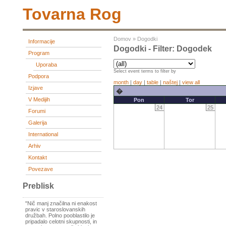
Tovarna Rog
Domov
»
Dogodki
Informacije
Dogodki - Filter: Dogodek
Program
Uporaba
Select event terms to filter by
Podpora
month
|
day
|
table
|
naštej
|
view all
Izjave
�
V Medijih
Pon
Tor
24
25
Forumi
Galerija
International
Arhiv
Kontakt
Povezave
Preblisk
"Nič manj značilna ni enakost
pravic v staroslovanskih
družbah. Polno pooblastilo je
pripadalo celotni skupnosti, in