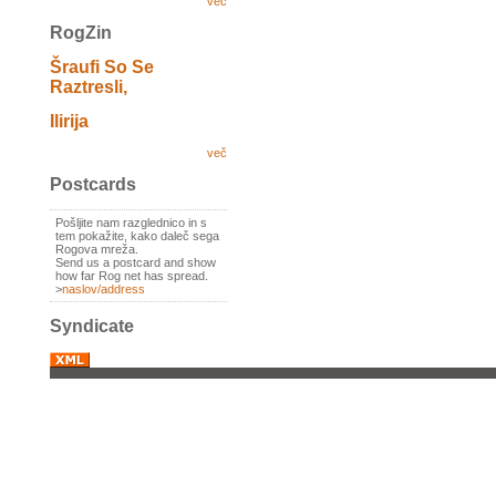
več
RogZin
Šraufi So Se
Raztresli,
Ilirija
več
Postcards
Pošljite nam razglednico in s
tem pokažite, kako daleč sega
Rogova mreža.
Send us a postcard and show
how far Rog net has spread.
>
naslov/address
Syndicate