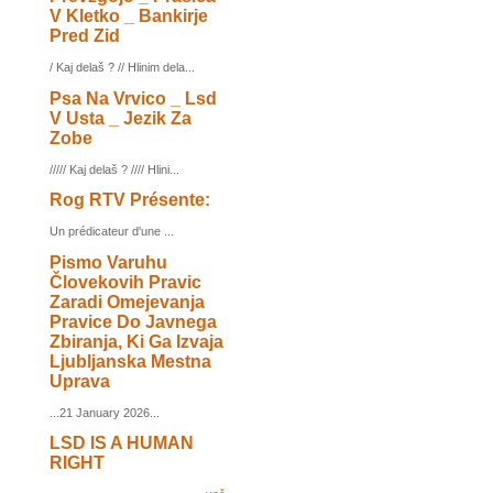
V Kletko _ Bankirje
Pred Zid
/ Kaj delaš ? // Hlinim dela...
Psa Na Vrvico _ Lsd
V Usta _ Jezik Za
Zobe
///// Kaj delaš ? //// Hlini...
Rog RTV Présente:
Un prédicateur d'une ...
Pismo Varuhu
Človekovih Pravic
Zaradi Omejevanja
Pravice Do Javnega
Zbiranja, Ki Ga Izvaja
Ljubljanska Mestna
Uprava
...21 January 2026...
LSD IS A HUMAN
RIGHT