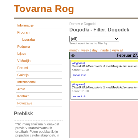
Tovarna Rog
Domov
»
Dogodki
Informacije
Dogodki - Filter: Dogodek
Program
Uporaba
Select event terms to filter by
Podpora
month
|
week
|
day
|
naštej
|
view all
Izjave
Februar 27,
�
V Medijih
(dogodek)
CirkuškiKlubMezzoforte X medMedijskiJamsessi
Forumi
Konec: 01:00
Galerija
more info
International
(dogodek)
CirkuškiKlubMezzoforte X medMedijskiJamsessi
Arhiv
Konec: 01:00
Kontakt
more info
Povezave
Preblisk
"Nič manj značilna ni enakost
pravic v staroslovanskih
družbah. Polno pooblastilo je
pripadalo celotni skupnosti, in