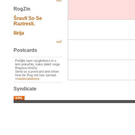
več
RogZin
Šraufi So Se
Raztresli,
Ilirija
več
Postcards
Pošljite nam razglednico in s
tem pokažite, kako daleč sega
Rogova mreža.
Send us a postcard and show
how far Rog net has spread.
>
naslov/address
Syndicate