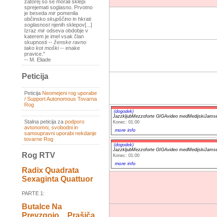
zatorej so se morali sklepi
sprejemati soglasno. Prvotno
je beseda
mir
pomenila
občinsko
skupščino
in hkrati
soglasnost
njenih sklepov[...]
Izraz
mir
odseva obdobje v
katerem je imel vsak član
skupnosti --
ženske ravno
tako kot moški
-- enake
pravice."
-- M. Eliade
Peticija
Peticija
Neomejeni rog uporabe
/ Support Autonomous Tovarna
Rog
(dogodek)
JazzkljubMezzoforte GIGAvideo medMedijskiJams
Stalna peticija za
podporo
Konec: 01:00
avtonomni, svobodni in
more info
samoupravni uporabi nekdanje
tovarne Rog
(dogodek)
JazzkljubMezzoforte GIGAvideo medMedijskiJams
Rog RTV
Konec: 01:00
more info
Radix Quadrata
Sexaginta Quattuor
PARTE 1:
Butalce Na
Prevzgojo _ Prašiča