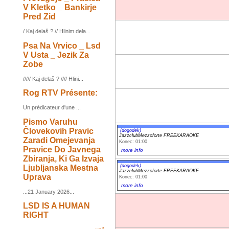
V Kletko _ Bankirje
Pred Zid
/ Kaj delaš ? // Hlinim dela...
Psa Na Vrvico _ Lsd
V Usta _ Jezik Za
Zobe
///// Kaj delaš ? //// Hlini...
Rog RTV Présente:
Un prédicateur d'une ...
Pismo Varuhu
Človekovih Pravic
(dogodek)
JazzclubMezzoforte FREEKARAOKE
Zaradi Omejevanja
Konec: 01:00
Pravice Do Javnega
more info
Zbiranja, Ki Ga Izvaja
(dogodek)
Ljubljanska Mestna
JazzclubMezzoforte FREEKARAOKE
Uprava
Konec: 01:00
more info
...21 January 2026...
LSD IS A HUMAN
RIGHT