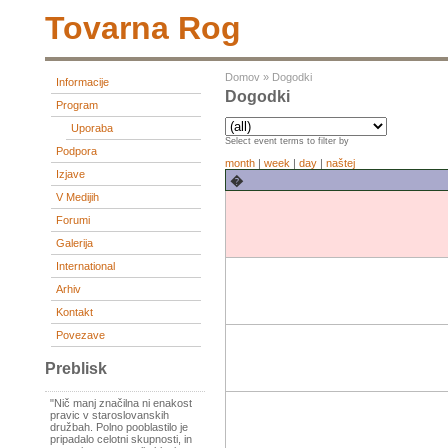
Tovarna Rog
Domov
»
Dogodki
Informacije
Dogodki
Program
Uporaba
Select event terms to filter by
Podpora
month
|
week
|
day
|
naštej
Izjave
�
V Medijih
Forumi
Galerija
International
Arhiv
Kontakt
Povezave
Preblisk
"Nič manj značilna ni enakost
pravic v staroslovanskih
družbah. Polno pooblastilo je
pripadalo celotni skupnosti, in