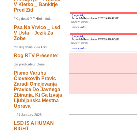
V Kletko _ Bankirje
Pred Zid
(dogodek)
JazzclubMezzoforte FREEKARAOKE
/ Kaj delaš ? // Hlinim dela...
Konec: 01:00
Psa Na Vrvico _ Lsd
more info
V Usta _ Jezik Za
(dogodek)
Zobe
JazzclubMezzoforte FREEKARAOKE
Konec: 01:00
///// Kaj delaš ? //// Hlini...
more info
Rog RTV Présente:
Un prédicateur d'une ...
Pismo Varuhu
Človekovih Pravic
Zaradi Omejevanja
Pravice Do Javnega
Zbiranja, Ki Ga Izvaja
Ljubljanska Mestna
Uprava
...21 January 2026...
LSD IS A HUMAN
RIGHT