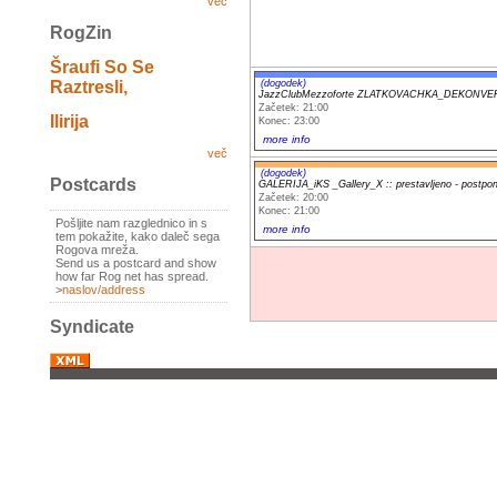
več
RogZin
Šraufi So Se
(dogodek)
Raztresli,
JazzClubMezzoforte ZLATKOVACHKA_DEKONVERZ
Začetek: 21:00
Ilirija
Konec: 23:00
more info
več
(dogodek)
Postcards
GALERIJA_iKS _Gallery_X :: prestavljeno - postpo
Začetek: 20:00
Konec: 21:00
Pošljite nam razglednico in s
more info
tem pokažite, kako daleč sega
Rogova mreža.
Send us a postcard and show
how far Rog net has spread.
>
naslov/address
Syndicate