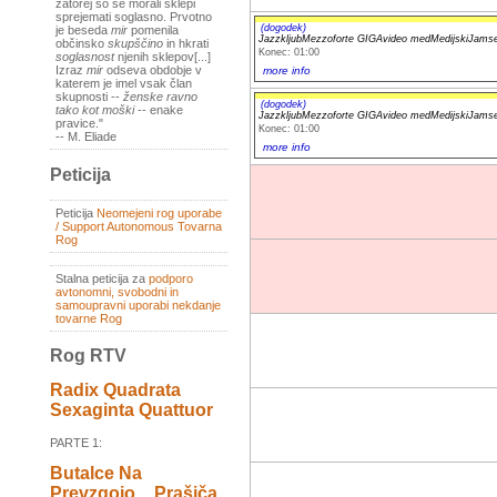
zatorej so se morali sklepi
sprejemati soglasno. Prvotno
(dogodek)
je beseda
mir
pomenila
JazzkljubMezzoforte GIGAvideo medMedijskiJams
občinsko
skupščino
in hkrati
Konec: 01:00
soglasnost
njenih sklepov[...]
Izraz
mir
odseva obdobje v
more info
katerem je imel vsak član
skupnosti --
ženske ravno
(dogodek)
tako kot moški
-- enake
JazzkljubMezzoforte GIGAvideo medMedijskiJams
pravice."
Konec: 01:00
-- M. Eliade
more info
Peticija
Peticija
Neomejeni rog uporabe
/ Support Autonomous Tovarna
Rog
Stalna peticija za
podporo
avtonomni, svobodni in
samoupravni uporabi nekdanje
tovarne Rog
Rog RTV
Radix Quadrata
Sexaginta Quattuor
PARTE 1:
Butalce Na
Prevzgojo _ Prašiča