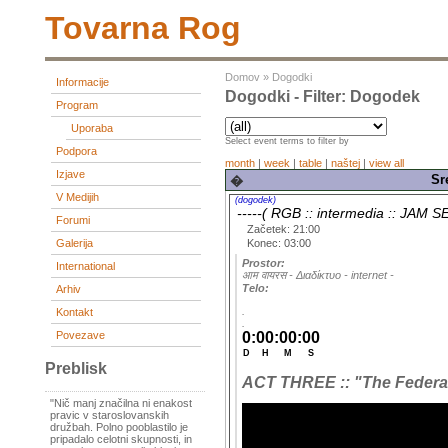
Tovarna Rog
Domov
»
Dogodki
Informacije
Dogodki - Filter: Dogodek
Program
Uporaba
Select event terms to filter by
Podpora
month
|
week
|
table
|
naštej
|
view all
Izjave
Sr
�
V Medijih
(dogodek)
-----( RGB :: intermedia :: JAM S
Forumi
Začetek: 21:00
Konec: 03:00
Galerija
Prostor:
International
आम वायरस - Διαδίκτυο - internet -
Telo:
Arhiv
.
Kontakt
.
Povezave
Preblisk
ACT THREE :: "The Federat
"Nič manj značilna ni enakost
pravic v staroslovanskih
družbah. Polno pooblastilo je
pripadalo celotni skupnosti, in