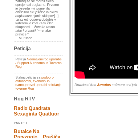
zatorej so se morali sklepi
sprejemati soglasno. Prvotno
je beseda
mir
pomenila
občinsko
skupščino
in hkrati
soglasnost
njenih sklepov[...]
Izraz
mir
odseva obdobje v
katerem je imel vsak član
skupnosti --
ženske ravno
tako kot moški
-- enake
pravice."
-- M. Eliade
Peticija
Peticija
Neomejeni rog uporabe
/ Support Autonomous Tovarna
Rog
Stalna peticija za
podporo
avtonomni, svobodni in
Download free
Jamulus
software and join
samoupravni uporabi nekdanje
tovarne Rog
Rog RTV
Radix Quadrata
Sexaginta Quattuor
PARTE 1:
Butalce Na
Prevzgojo _ Prašiča