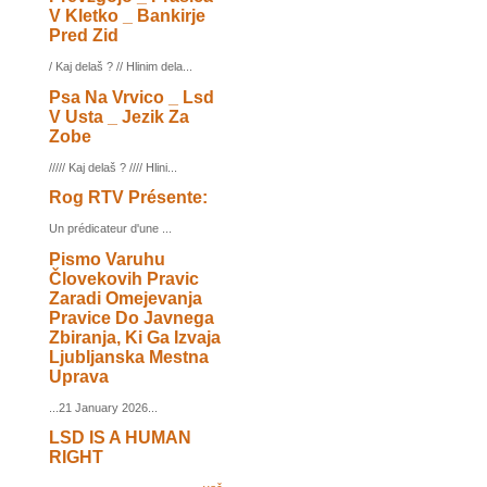
V Kletko _ Bankirje
Pred Zid
/ Kaj delaš ? // Hlinim dela...
Psa Na Vrvico _ Lsd
V Usta _ Jezik Za
Zobe
///// Kaj delaš ? //// Hlini...
Rog RTV Présente:
Un prédicateur d'une ...
Pismo Varuhu
Človekovih Pravic
Zaradi Omejevanja
Pravice Do Javnega
Zbiranja, Ki Ga Izvaja
Ljubljanska Mestna
Uprava
...21 January 2026...
LSD IS A HUMAN
RIGHT