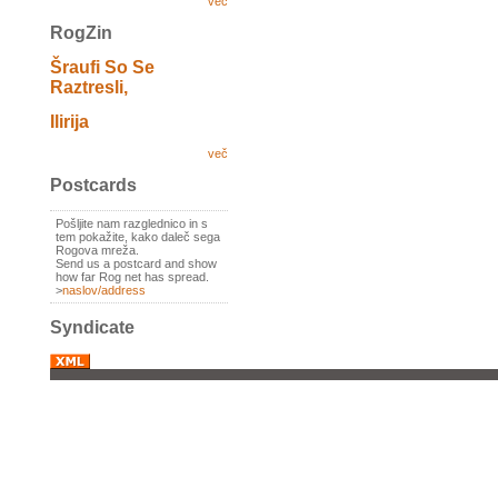
več
RogZin
Šraufi So Se
Raztresli,
Ilirija
več
Postcards
Pošljite nam razglednico in s
tem pokažite, kako daleč sega
Rogova mreža.
Send us a postcard and show
how far Rog net has spread.
>
naslov/address
Syndicate