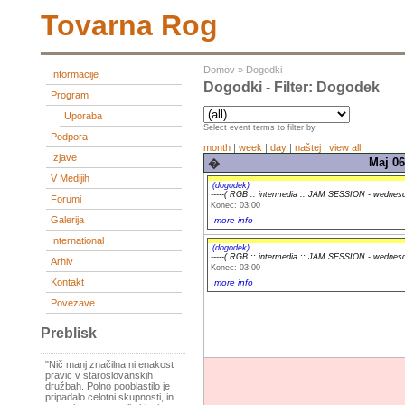
Tovarna Rog
Domov
»
Dogodki
Informacije
Dogodki - Filter: Dogodek
Program
Uporaba
Select event terms to filter by
Podpora
month
|
week
|
day
|
naštej
|
view all
Izjave
Maj 06
�
V Medijih
(dogodek)
-----( RGB :: intermedia :: JAM SESSION - wednesda
Forumi
Konec: 03:00
Galerija
more info
International
(dogodek)
-----( RGB :: intermedia :: JAM SESSION - wednesda
Arhiv
Konec: 03:00
Kontakt
more info
Povezave
Preblisk
"Nič manj značilna ni enakost
pravic v staroslovanskih
družbah. Polno pooblastilo je
pripadalo celotni skupnosti, in