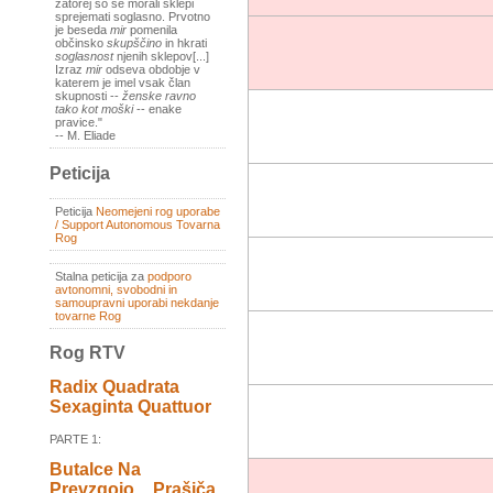
zatorej so se morali sklepi
sprejemati soglasno. Prvotno
je beseda
mir
pomenila
občinsko
skupščino
in hkrati
soglasnost
njenih sklepov[...]
Izraz
mir
odseva obdobje v
katerem je imel vsak član
skupnosti --
ženske ravno
tako kot moški
-- enake
pravice."
-- M. Eliade
Peticija
Peticija
Neomejeni rog uporabe
/ Support Autonomous Tovarna
Rog
Stalna peticija za
podporo
avtonomni, svobodni in
samoupravni uporabi nekdanje
tovarne Rog
Rog RTV
Radix Quadrata
Sexaginta Quattuor
PARTE 1:
Butalce Na
Prevzgojo _ Prašiča