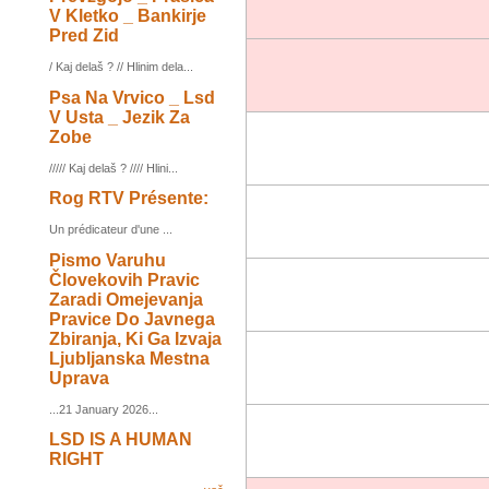
V Kletko _ Bankirje
Pred Zid
/ Kaj delaš ? // Hlinim dela...
Psa Na Vrvico _ Lsd
V Usta _ Jezik Za
Zobe
///// Kaj delaš ? //// Hlini...
Rog RTV Présente:
Un prédicateur d'une ...
Pismo Varuhu
Človekovih Pravic
Zaradi Omejevanja
Pravice Do Javnega
Zbiranja, Ki Ga Izvaja
Ljubljanska Mestna
Uprava
...21 January 2026...
LSD IS A HUMAN
RIGHT