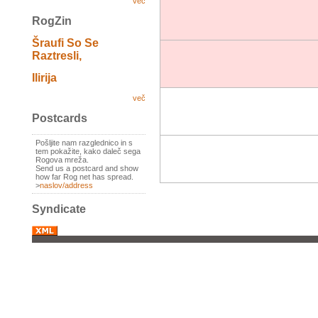
več
RogZin
Šraufi So Se
Raztresli,
Ilirija
več
Postcards
Pošljite nam razglednico in s
tem pokažite, kako daleč sega
Rogova mreža.
Send us a postcard and show
how far Rog net has spread.
>
naslov/address
Syndicate