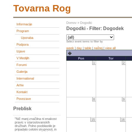
Tovarna Rog
Domov
»
Dogodki
Informacije
Dogodki - Filter: Dogodek
Program
Uporaba
Select event terms to filter by
Podpora
week
|
day
|
table
|
naštej
|
view all
Izjave
�
V Medijih
Pon
Tor
1
2
Forumi
Galerija
International
Arhiv
Kontakt
Povezave
8
9
Preblisk
"Nič manj značilna ni enakost
15
16
pravic v staroslovanskih
družbah. Polno pooblastilo je
pripadalo celotni skupnosti, in