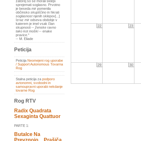
zatorej so se morali sklepi
sprejemati soglasno. Prvotno
je beseda
mir
pomenila
občinsko
skupščino
in hkrati
soglasnost
njenih sklepov[...]
Izraz
mir
odseva obdobje v
katerem je imel vsak član
22
23
skupnosti --
ženske ravno
tako kot moški
-- enake
pravice."
-- M. Eliade
Peticija
Peticija
Neomejeni rog uporabe
/ Support Autonomous Tovarna
29
30
Rog
Stalna peticija za
podporo
avtonomni, svobodni in
samoupravni uporabi nekdanje
tovarne Rog
Rog RTV
Radix Quadrata
Sexaginta Quattuor
PARTE 1:
Butalce Na
Prevzgojo _ Prašiča