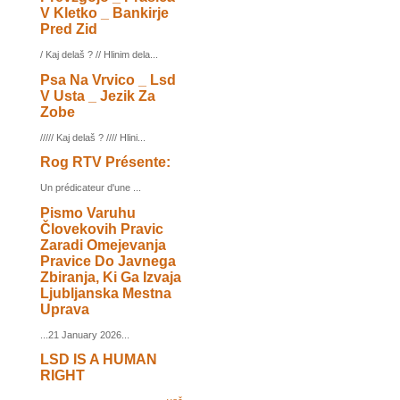
V Kletko _ Bankirje
Pred Zid
/ Kaj delaš ? // Hlinim dela...
Psa Na Vrvico _ Lsd
V Usta _ Jezik Za
Zobe
///// Kaj delaš ? //// Hlini...
Rog RTV Présente:
Un prédicateur d'une ...
Pismo Varuhu
Človekovih Pravic
Zaradi Omejevanja
Pravice Do Javnega
Zbiranja, Ki Ga Izvaja
Ljubljanska Mestna
Uprava
...21 January 2026...
LSD IS A HUMAN
RIGHT