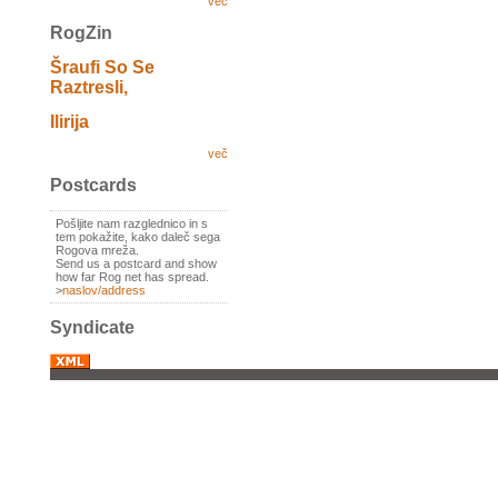
več
RogZin
Šraufi So Se
Raztresli,
Ilirija
več
Postcards
Pošljite nam razglednico in s
tem pokažite, kako daleč sega
Rogova mreža.
Send us a postcard and show
how far Rog net has spread.
>
naslov/address
Syndicate