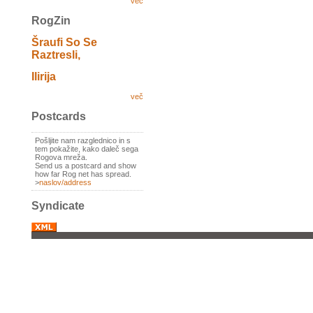
več
RogZin
Šraufi So Se
Raztresli,
Ilirija
več
Postcards
Pošljite nam razglednico in s
tem pokažite, kako daleč sega
Rogova mreža.
Send us a postcard and show
how far Rog net has spread.
>
naslov/address
Syndicate