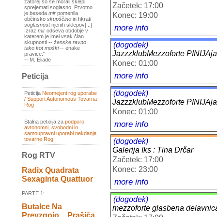
zatorej so se morali sklepi
Začetek: 17:00
sprejemati soglasno. Prvotno
je beseda
mir
pomenila
Konec: 19:00
občinsko
skupščino
in hkrati
soglasnost
njenih sklepov[...]
more info
Izraz
mir
odseva obdobje v
katerem je imel vsak član
skupnosti --
ženske ravno
(dogodek)
tako kot moški
-- enake
JazzzklubMezzoforte PINI
pravice."
-- M. Eliade
Konec: 01:00
more info
Peticija
(dogodek)
Peticija
Neomejeni rog uporabe
/ Support Autonomous Tovarna
JazzzklubMezzoforte PINI
Rog
Konec: 01:00
Stalna peticija za
podporo
more info
avtonomni, svobodni in
samoupravni uporabi nekdanje
tovarne Rog
(dogodek)
Galerija Iks : Tina Drčar
Rog RTV
Začetek: 17:00
Konec: 23:00
Radix Quadrata
Sexaginta Quattuor
more info
PARTE 1:
(dogodek)
Butalce Na
mezzoforte glasbena delavnic
Prevzgojo _ Prašiča