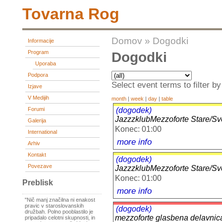
Tovarna Rog
Domov
»
Dogodki
Informacije
Program
Dogodki
Uporaba
Podpora
Select event terms to filter by
Izjave
V Medijih
month
|
week
|
day
|
table
(dogodek)
Forumi
JazzzklubMezzoforte Stare/Sv
Galerija
Konec: 01:00
International
more info
Arhiv
Kontakt
(dogodek)
Povezave
JazzzklubMezzoforte Stare/Sv
Konec: 01:00
Preblisk
more info
"Nič manj značilna ni enakost
pravic v staroslovanskih
(dogodek)
družbah. Polno pooblastilo je
mezzoforte glasbena delavnic
pripadalo celotni skupnosti, in