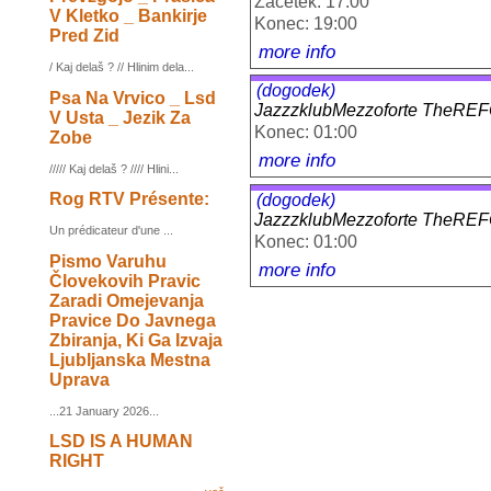
Začetek: 17:00
V Kletko _ Bankirje
Konec: 19:00
Pred Zid
more info
/ Kaj delaš ? // Hlinim dela...
(dogodek)
Psa Na Vrvico _ Lsd
JazzzklubMezzoforte TheR
V Usta _ Jezik Za
Konec: 01:00
Zobe
more info
///// Kaj delaš ? //// Hlini...
Rog RTV Présente:
(dogodek)
JazzzklubMezzoforte TheR
Un prédicateur d'une ...
Konec: 01:00
Pismo Varuhu
more info
Človekovih Pravic
Zaradi Omejevanja
Pravice Do Javnega
Zbiranja, Ki Ga Izvaja
Ljubljanska Mestna
Uprava
...21 January 2026...
LSD IS A HUMAN
RIGHT