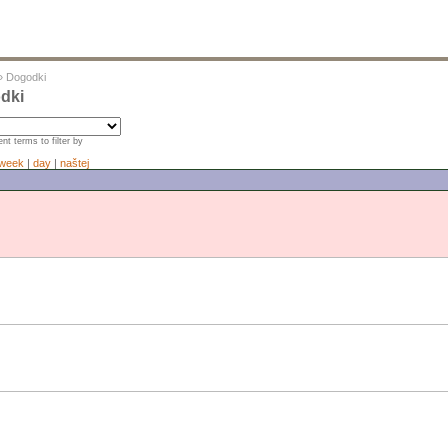
»
Dogodki
dki
nt terms to filter by
week
|
day
|
naštej