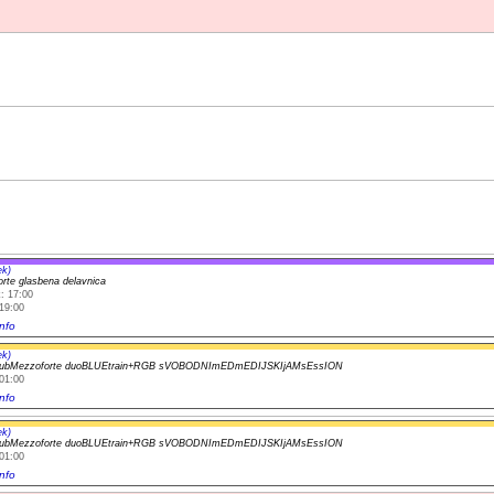
ek)
rte glasbena delavnica
: 17:00
19:00
nfo
ek)
lubMezzoforte duoBLUEtrain+RGB sVOBODNImEDmEDIJSKIjAMsEssION
01:00
nfo
ek)
lubMezzoforte duoBLUEtrain+RGB sVOBODNImEDmEDIJSKIjAMsEssION
01:00
nfo