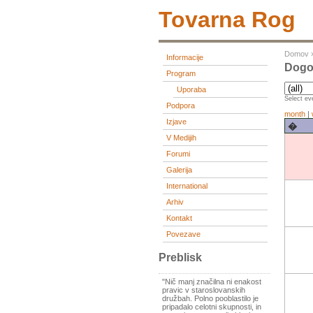
Tovarna Rog
Domov
Informacije
Dogo
Program
Uporaba
Select eve
Podpora
month
|
Izjave
�
V Medijih
Forumi
Galerija
International
Arhiv
Kontakt
Povezave
Preblisk
"Nič manj značilna ni enakost
pravic v staroslovanskih
družbah. Polno pooblastilo je
pripadalo celotni skupnosti, in