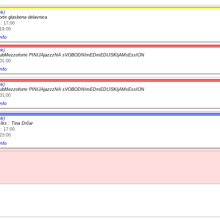
ek)
rte glasbena delavnica
: 17:00
19:00
nfo
ek)
lubMezzoforte PINIJAjazzzNA sVOBODNImEDmEDIJSKIjAMsEssION
01:00
nfo
ek)
lubMezzoforte PINIJAjazzzNA sVOBODNImEDmEDIJSKIjAMsEssION
01:00
nfo
ek)
 Iks : Tina Drčar
: 17:00
23:00
nfo