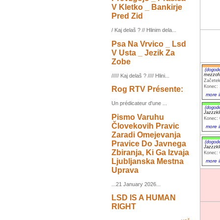
V Kletko _ Bankirje
Pred Zid
/ Kaj delaš ? // Hlinim dela...
Psa Na Vrvico _ Lsd
V Usta _ Jezik Za
Zobe
(dogod
mezzofo
///// Kaj delaš ? //// Hlini...
Začetek
Konec: 
Rog RTV Présente:
more i
Un prédicateur d'une ...
(dogod
Jazzzk
Pismo Varuhu
Konec: 
Človekovih Pravic
more i
Zaradi Omejevanja
Pravice Do Javnega
(dogod
Jazzzk
Zbiranja, Ki Ga Izvaja
Konec: 
Ljubljanska Mestna
more i
Uprava
...21 January 2026...
LSD IS A HUMAN
RIGHT