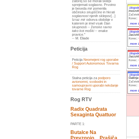
zatorej so se morali sklepi
sprejemati soglasno. Prvotno
(dogod
je beseda
mir
pomenila
mezzofo
občinsko
skupščino
in hkrati
Začetek
soglasnost
njenih sklepov[...]
Konec: 
Izraz
mir
odseva obdobje v
katerem je imel vsak član
more i
skupnosti --
ženske ravno
tako kot moški
-- enake
(dogod
pravice."
Jazzzk
-- M. Eliade
Konec: 
more i
Peticija
(dogod
Jazzzk
Peticija
Neomejeni rog uporabe
Konec: 
/ Support Autonomous Tovarna
more i
Rog
(dogod
Stalna peticija za
podporo
Galerija
avtonomni, svobodni in
Začetek
samoupravni uporabi nekdanje
Konec: 
tovarne Rog
more i
Rog RTV
Radix Quadrata
Sexaginta Quattuor
PARTE 1:
Butalce Na
Prevzgojo _ Prašiča