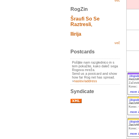
več
RogZin
Šraufi So Se
Raztresli,
Ilirija
več
Postcards
Pošljite nam razglednico in s
tem pokažite, kako daleč sega
Rogova mreža.
Send us a postcard and show
(dogod
how far Rog net has spread.
mezzofo
>
naslov/address
Začetek
Konec: 
Syndicate
more i
(dogod
Jazzzk
Konec: 
more i
(dogod
Jazzzk
Konec: 
more i