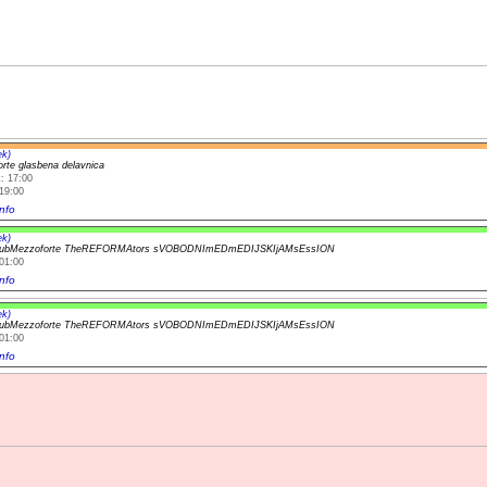
ek)
rte glasbena delavnica
: 17:00
19:00
nfo
ek)
lubMezzoforte TheREFORMAtors sVOBODNImEDmEDIJSKIjAMsEssION
01:00
nfo
ek)
lubMezzoforte TheREFORMAtors sVOBODNImEDmEDIJSKIjAMsEssION
01:00
nfo