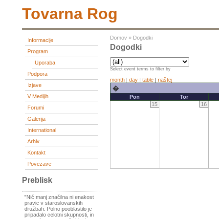
Tovarna Rog
Domov
»
Dogodki
Informacije
Dogodki
Program
Uporaba
Select event terms to filter by
Podpora
month
|
day
|
table
|
naštej
Izjave
�
V Medijih
Pon
Tor
15
16
Forumi
Galerija
International
Arhiv
Kontakt
Povezave
Preblisk
"Nič manj značilna ni enakost
pravic v staroslovanskih
družbah. Polno pooblastilo je
pripadalo celotni skupnosti, in