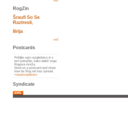
več
RogZin
Šraufi So Se
Raztresli,
Ilirija
več
Postcards
Pošljite nam razglednico in s
tem pokažite, kako daleč sega
Rogova mreža.
Send us a postcard and show
how far Rog net has spread.
>
naslov/address
Syndicate