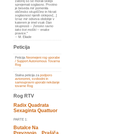
zatorej so se morali sklepi
sprejemati soglasno. Prvotno
je beseda
mir
pomenila
občinsko
skupščino
in hkrati
soglasnost
njenih sklepov[...]
Izraz
mir
odseva obdobje v
katerem je imel vsak član
skupnosti --
ženske ravno
tako kot moški
-- enake
pravice."
-- M. Eliade
Peticija
Peticija
Neomejeni rog uporabe
/ Support Autonomous Tovarna
Rog
Stalna peticija za
podporo
avtonomni, svobodni in
samoupravni uporabi nekdanje
tovarne Rog
Rog RTV
Radix Quadrata
Sexaginta Quattuor
PARTE 1:
Butalce Na
Prevzgojo _ Prašiča