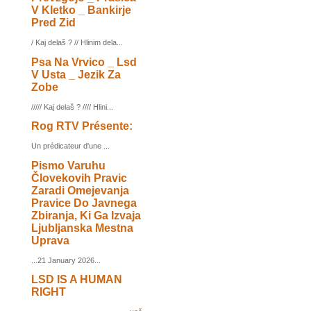
V Kletko _ Bankirje
Pred Zid
/ Kaj delaš ? // Hlinim dela...
Psa Na Vrvico _ Lsd
V Usta _ Jezik Za
Zobe
///// Kaj delaš ? //// Hlini...
Rog RTV Présente:
Un prédicateur d'une ...
Pismo Varuhu
Človekovih Pravic
Zaradi Omejevanja
Pravice Do Javnega
Zbiranja, Ki Ga Izvaja
Ljubljanska Mestna
Uprava
...21 January 2026...
LSD IS A HUMAN
RIGHT