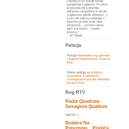
zatorej so se morali sklepi
sprejemati soglasno. Prvotno
je beseda
mir
pomenila
občinsko
skupščino
in hkrati
soglasnost
njenih sklepov[...]
Izraz
mir
odseva obdobje v
katerem je imel vsak član
skupnosti --
ženske ravno
tako kot moški
-- enake
pravice."
-- M. Eliade
Peticija
Peticija
Neomejeni rog uporabe
/ Support Autonomous Tovarna
Rog
Stalna peticija za
podporo
avtonomni, svobodni in
samoupravni uporabi nekdanje
tovarne Rog
Rog RTV
Radix Quadrata
Sexaginta Quattuor
PARTE 1:
Butalce Na
Prevzgojo _ Prašiča