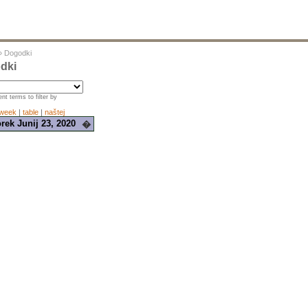
»
Dogodki
dki
nt terms to filter by
week
|
table
|
naštej
rek Junij 23, 2020
�