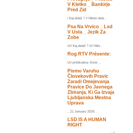
V Kletko _ Bankirje
Pred Zid
/ Kaj delaš ? // Hlinim dela...
Psa Na Vrvico _ Lsd
V Usta _ Jezik Za
Zobe
///// Kaj delaš ? //// Hlini...
Rog RTV Présente:
Un prédicateur d'une ...
Pismo Varuhu
Človekovih Pravic
Zaradi Omejevanja
Pravice Do Javnega
Zbiranja, Ki Ga Izvaja
Ljubljanska Mestna
Uprava
...21 January 2026...
LSD IS A HUMAN
RIGHT