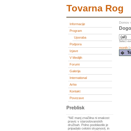
Tovarna Rog
Domov
Informacije
Dogo
Program
Uporaba
Select eve
Podpora
month
|
Izjave
To
�
V Medijih
Forumi
Galerija
International
Arhiv
Kontakt
Povezave
Preblisk
"Nič manj značilna ni enakost
pravic v staroslovanskih
družbah. Polno pooblastilo je
pripadalo celotni skupnosti, in