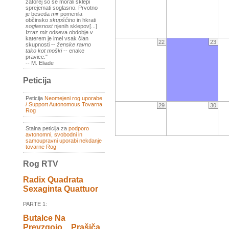
zatorej so se morali sklepi
sprejemati soglasno. Prvotno
je beseda
mir
pomenila
občinsko
skupščino
in hkrati
soglasnost
njenih sklepov[...]
Izraz
mir
odseva obdobje v
katerem je imel vsak član
22
23
skupnosti --
ženske ravno
tako kot moški
-- enake
pravice."
-- M. Eliade
Peticija
Peticija
Neomejeni rog uporabe
/ Support Autonomous Tovarna
29
30
Rog
Stalna peticija za
podporo
avtonomni, svobodni in
samoupravni uporabi nekdanje
tovarne Rog
Rog RTV
Radix Quadrata
Sexaginta Quattuor
PARTE 1:
Butalce Na
Prevzgojo _ Prašiča