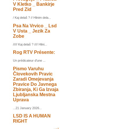
V Kletko _ Bankirje
Pred Zid
/ Kaj delaš ? // Hlinim dela...
Psa Na Vrvico _ Lsd
V Usta _ Jezik Za
Zobe
///// Kaj delaš ? //// Hlini...
Rog RTV Présente:
Un prédicateur d'une ...
Pismo Varuhu
Človekovih Pravic
Zaradi Omejevanja
Pravice Do Javnega
Zbiranja, Ki Ga Izvaja
Ljubljanska Mestna
Uprava
...21 January 2026...
LSD IS A HUMAN
RIGHT