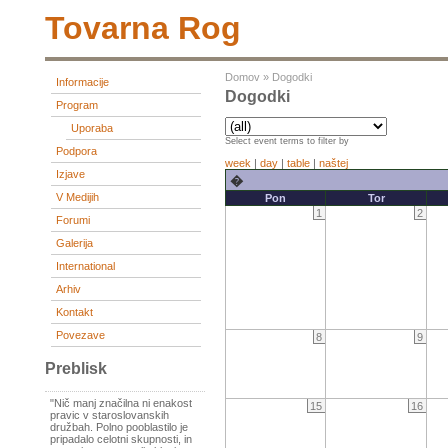
Tovarna Rog
Domov
»
Dogodki
Informacije
Dogodki
Program
Uporaba
Select event terms to filter by
Podpora
week
|
day
|
table
|
naštej
Izjave
�
V Medijih
Pon
Tor
1
2
Forumi
Galerija
International
Arhiv
Kontakt
Povezave
8
9
Preblisk
"Nič manj značilna ni enakost
15
16
pravic v staroslovanskih
družbah. Polno pooblastilo je
pripadalo celotni skupnosti, in