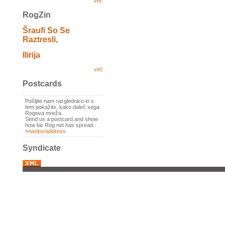
več
RogZin
Šraufi So Se
Raztresli,
Ilirija
več
Postcards
Pošljite nam razglednico in s
tem pokažite, kako daleč sega
Rogova mreža.
Send us a postcard and show
how far Rog net has spread.
>
naslov/address
Syndicate