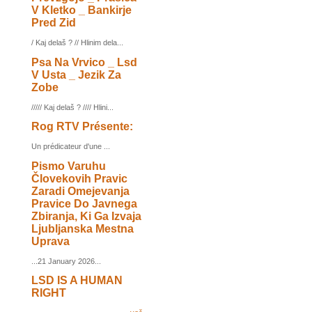
V Kletko _ Bankirje
Pred Zid
/ Kaj delaš ? // Hlinim dela...
Psa Na Vrvico _ Lsd
V Usta _ Jezik Za
Zobe
///// Kaj delaš ? //// Hlini...
Rog RTV Présente:
Un prédicateur d'une ...
Pismo Varuhu
Človekovih Pravic
Zaradi Omejevanja
Pravice Do Javnega
Zbiranja, Ki Ga Izvaja
Ljubljanska Mestna
Uprava
...21 January 2026...
LSD IS A HUMAN
RIGHT