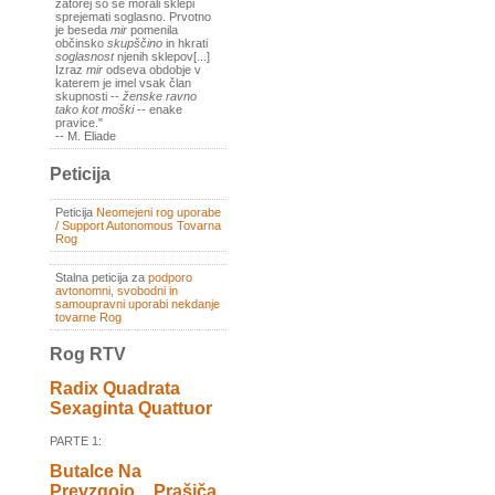
zatorej so se morali sklepi
sprejemati soglasno. Prvotno
je beseda
mir
pomenila
občinsko
skupščino
in hkrati
soglasnost
njenih sklepov[...]
Izraz
mir
odseva obdobje v
katerem je imel vsak član
skupnosti --
ženske ravno
tako kot moški
-- enake
pravice."
-- M. Eliade
Peticija
Peticija
Neomejeni rog uporabe
/ Support Autonomous Tovarna
Rog
Stalna peticija za
podporo
avtonomni, svobodni in
samoupravni uporabi nekdanje
tovarne Rog
Rog RTV
Radix Quadrata
Sexaginta Quattuor
PARTE 1:
Butalce Na
Prevzgojo _ Prašiča