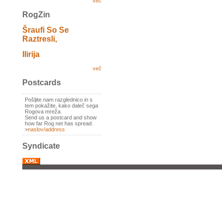
več
RogZin
Šraufi So Se
Raztresli,
Ilirija
več
Postcards
Pošljite nam razglednico in s
tem pokažite, kako daleč sega
Rogova mreža.
Send us a postcard and show
how far Rog net has spread.
>
naslov/address
Syndicate