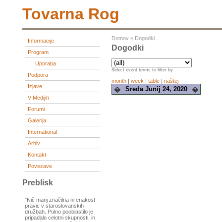
Tovarna Rog
Domov
»
Dogodki
Informacije
Dogodki
Program
Uporaba
Select event terms to filter by
Podpora
month
|
week
|
table
|
naštej
Izjave
Sreda Junij 24, 2020
�
�
V Medijih
Forumi
Galerija
International
Arhiv
Kontakt
Povezave
Preblisk
"Nič manj značilna ni enakost
pravic v staroslovanskih
družbah. Polno pooblastilo je
pripadalo celotni skupnosti, in