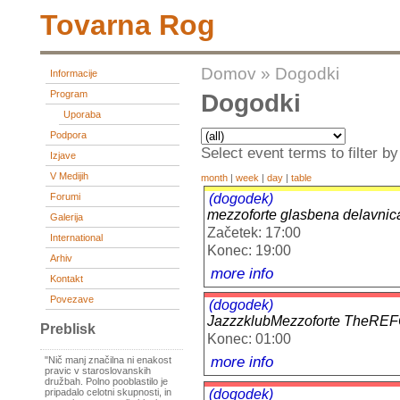
Tovarna Rog
Domov
»
Dogodki
Informacije
Program
Dogodki
Uporaba
Podpora
Select event terms to filter by
Izjave
V Medijih
month
|
week
|
day
|
table
(dogodek)
Forumi
mezzoforte glasbena delavnic
Galerija
Začetek: 17:00
International
Konec: 19:00
Arhiv
more info
Kontakt
Povezave
(dogodek)
JazzzklubMezzoforte TheR
Preblisk
Konec: 01:00
more info
"Nič manj značilna ni enakost
pravic v staroslovanskih
družbah. Polno pooblastilo je
(dogodek)
pripadalo celotni skupnosti, in