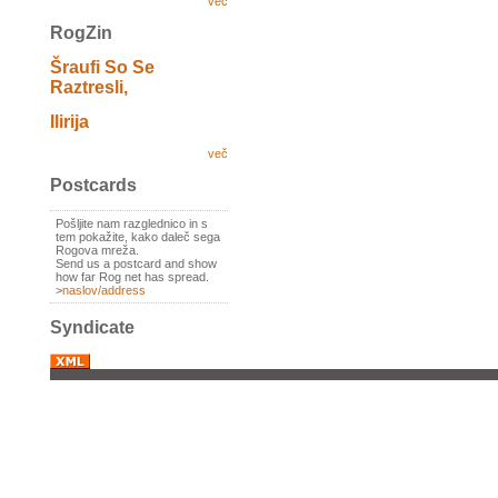
več
RogZin
Šraufi So Se
Raztresli,
Ilirija
več
Postcards
Pošljite nam razglednico in s
tem pokažite, kako daleč sega
Rogova mreža.
Send us a postcard and show
how far Rog net has spread.
>
naslov/address
Syndicate