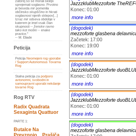
zatorej so se morali sklepi
JazzzklubMezzoforte TheR
sprejemati soglasno. Prvotno
je beseda
mir
pomenila
Konec: 01:00
občinsko
skupščino
in hkrati
soglasnost
njenih sklepov[...]
more info
Izraz
mir
odseva obdobje v
katerem je imel vsak član
skupnosti --
ženske ravno
(dogodek)
tako kot moški
-- enake
mezzoforte glasbena delavnic
pravice."
-- M. Eliade
Začetek: 17:00
Konec: 19:00
Peticija
more info
Peticija
Neomejeni rog uporabe
/ Support Autonomous Tovarna
(dogodek)
Rog
JazzzklubMezzoforte duoB
Konec: 01:00
Stalna peticija za
podporo
avtonomni, svobodni in
more info
samoupravni uporabi nekdanje
tovarne Rog
(dogodek)
Rog RTV
JazzzklubMezzoforte duoB
Konec: 01:00
Radix Quadrata
Sexaginta Quattuor
more info
PARTE 1:
(dogodek)
Butalce Na
mezzoforte glasbena delavnic
Prevzgojo _ Prašiča