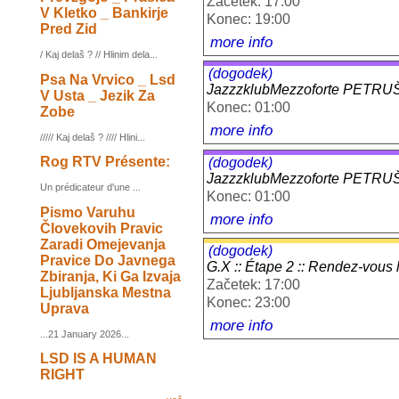
Začetek: 17:00
V Kletko _ Bankirje
Konec: 19:00
Pred Zid
more info
/ Kaj delaš ? // Hlinim dela...
(dogodek)
Psa Na Vrvico _ Lsd
JazzzklubMezzoforte PETR
V Usta _ Jezik Za
Konec: 01:00
Zobe
more info
///// Kaj delaš ? //// Hlini...
Rog RTV Présente:
(dogodek)
JazzzklubMezzoforte PETR
Un prédicateur d'une ...
Konec: 01:00
Pismo Varuhu
more info
Človekovih Pravic
Zaradi Omejevanja
(dogodek)
Pravice Do Javnega
G.X :: Étape 2 :: Rendez-vous le
Zbiranja, Ki Ga Izvaja
Začetek: 17:00
Ljubljanska Mestna
Konec: 23:00
Uprava
more info
...21 January 2026...
LSD IS A HUMAN
RIGHT