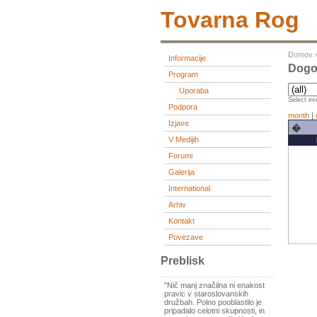
Tovarna Rog
Domov
Informacije
Dogo
Program
Uporaba
Select eve
Podpora
month
|
Izjave
�
V Medijih
Forumi
Galerija
International
Arhiv
Kontakt
Povezave
Preblisk
"Nič manj značilna ni enakost
pravic v staroslovanskih
družbah. Polno pooblastilo je
pripadalo celotni skupnosti, in