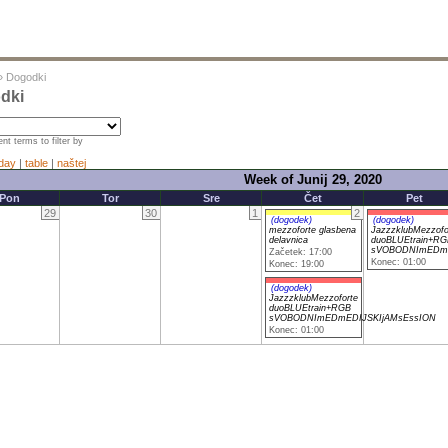
»
Dogodki
dki
nt terms to filter by
day
|
table
|
naštej
Week of Junij 29, 2020
Pon
Tor
Sre
Čet
Pet
29
30
1
2
(dogodek)
(dogodek)
mezzoforte glasbena
JazzzklubMezzofo
delavnica
duoBLUEtrain+RG
sVOBODNImEDmE
Začetek: 17:00
Konec: 01:00
Konec: 19:00
(dogodek)
JazzzklubMezzoforte
duoBLUEtrain+RGB
sVOBODNImEDmEDIJSKIjAMsEssION
Konec: 01:00