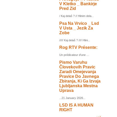
V Kletko _ Bankirje
Pred Zid
/ Kaj delaš ? // Hlinim dela...
Psa Na Vrvico _ Lsd
V Usta _ Jezik Za
Zobe
///// Kaj delaš ? //// Hlini...
Rog RTV Présente:
Un prédicateur d'une ...
Pismo Varuhu
Človekovih Pravic
Zaradi Omejevanja
Pravice Do Javnega
Zbiranja, Ki Ga Izvaja
Ljubljanska Mestna
Uprava
...21 January 2026...
LSD IS A HUMAN
RIGHT