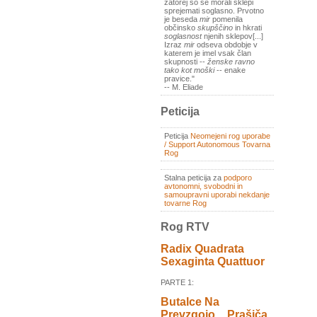
zatorej so se morali sklepi
sprejemati soglasno. Prvotno
je beseda
mir
pomenila
občinsko
skupščino
in hkrati
soglasnost
njenih sklepov[...]
Izraz
mir
odseva obdobje v
katerem je imel vsak član
skupnosti --
ženske ravno
tako kot moški
-- enake
pravice."
-- M. Eliade
Peticija
Peticija
Neomejeni rog uporabe
/ Support Autonomous Tovarna
Rog
Stalna peticija za
podporo
avtonomni, svobodni in
samoupravni uporabi nekdanje
tovarne Rog
Rog RTV
Radix Quadrata
Sexaginta Quattuor
PARTE 1:
Butalce Na
Prevzgojo _ Prašiča