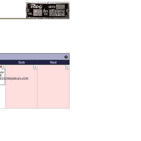
�
Sob
Ned
3
4
5
rte
B
DIJSKIjAMsEssION