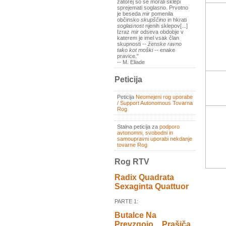
zatorej so se morali sklepi
sprejemati soglasno. Prvotno
je beseda
mir
pomenila
občinsko
skupščino
in hkrati
soglasnost
njenih sklepov[...]
Izraz
mir
odseva obdobje v
katerem je imel vsak član
skupnosti --
ženske ravno
tako kot moški
-- enake
pravice."
-- M. Eliade
Peticija
Peticija
Neomejeni rog uporabe
/ Support Autonomous Tovarna
Rog
Stalna peticija za
podporo
avtonomni, svobodni in
samoupravni uporabi nekdanje
tovarne Rog
Rog RTV
Radix Quadrata
Sexaginta Quattuor
PARTE 1:
Butalce Na
Prevzgojo _ Prašiča