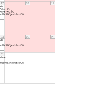
17
18
19
rte
POLETJA
rkoPETRUŠIĆ
EDIJSKIjAMsEssION
24
25
26
rte
EDIJSKIjAMsEssION
31
forte
EDIJSKIjAMsEssION