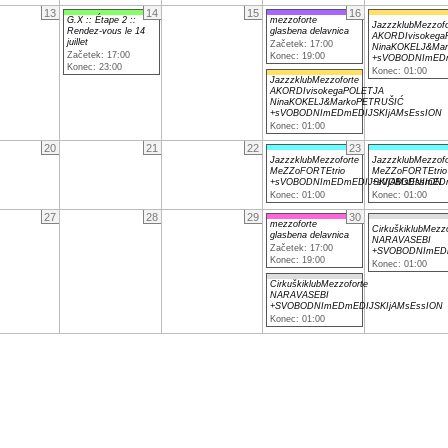
13
14
15
16
G.X :: Étape 2 ::
mezzoforte
JazzzklubMezzofo
Rendez-vous le 14
glasbena delavnica
AKORDIvisokega
juillet
Začetek: 17:00
NinaKOKELJ&Ma
Začetek: 17:00
Konec: 19:00
+sVOBODNImEDm
Konec: 23:00
Konec: 01:00
JazzzklubMezzoforte
AKORDIvisokegaPOLETJA
NinaKOKELJ&MarkoPETRUŠIĆ
+sVOBODNImEDmEDIJSKIjAMsEssION
Konec: 01:00
20
21
22
23
JazzzklubMezzoforte
JazzzklubMezzofo
MeZZoFORTEtrio
MeZZoFORTEtrio
+sVOBODNImEDmEDIJSKIjAMsEssION
+sVOBODNImEDm
Konec: 01:00
Konec: 01:00
27
28
29
30
mezzoforte
CirkuškiklubMezzo
glasbena delavnica
NARAVASEBI
Začetek: 17:00
+SVOBODNImEDm
Konec: 19:00
Konec: 01:00
CirkuškiklubMezzoforte
NARAVASEBI
+SVOBODNImEDmEDIJSKIjAMsEssION
Konec: 01:00