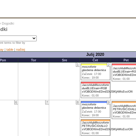
»
Dogodki
dki
nt terms to filter by
ay
|
table
|
naštej
Julij 2020
Pon
Tor
Sre
Čet
Pet
1
2
mezzoforte
JazzzklubMezzofo
glasbena delavnica
duoBLUEtrain+R
Začetek: 17:00
sVOBODNImEDmE
Konec: 19:00
Konec: 01:00
JazzzklubMezzoforte
duoBLUEtrain+RGB
sVOBODNImEDmEDIJSKIjAMsEssION
Konec: 01:00
6
7
8
9
mezzoforte
JazzzklubMezzofo
glasbena delavnica
PETRUŠIĆ/DIAL
Začetek: 17:00
sVOBODNImEDmE
Konec: 19:00
Konec: 01:00
JazzzklubMezzoforte
PETRUŠIĆ/DIALLO
sVOBODNImEDmEDIJSKIjAMsEssION
Konec: 01:00