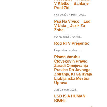
V Kletko _ Bankirje
Pred Zid
/ Kaj delaš ? // Hlinim dela...
Psa Na Vrvico _ Lsd
V Usta _ Jezik Za
Zobe
///// Kaj delaš ? //// Hlini...
Rog RTV Présente:
Un prédicateur d'une ...
Pismo Varuhu
Človekovih Pravic
Zaradi Omejevanja
Pravice Do Javnega
Zbiranja, Ki Ga Izvaja
Ljubljanska Mestna
Uprava
...21 January 2026...
LSD IS A HUMAN
RIGHT