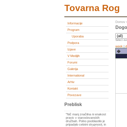
Tovarna Rog
Domov
Informacije
Dogo
Program
Uporaba
Select eve
Podpora
week
|
d
Izjave
�
V Medijih
Forumi
Galerija
International
Arhiv
Kontakt
Povezave
Preblisk
"Nič manj značilna ni enakost
pravic v staroslovanskih
družbah. Polno pooblastilo je
pripadalo celotni skupnosti, in