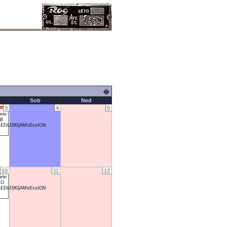
�
Sob
Ned
3
4
5
rte
GB
DIJSKIjAMsEssION
10
11
12
rte
LO
DIJSKIjAMsEssION