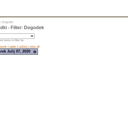
»
Dogodki
ki - Filter: Dogodek
nt terms to filter by
week
|
table
|
naštej
|
view all
rek Julij 07, 2020
�