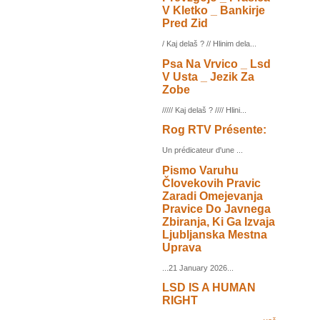
V Kletko _ Bankirje
Pred Zid
/ Kaj delaš ? // Hlinim dela...
Psa Na Vrvico _ Lsd
V Usta _ Jezik Za
Zobe
///// Kaj delaš ? //// Hlini...
Rog RTV Présente:
Un prédicateur d'une ...
Pismo Varuhu
Človekovih Pravic
Zaradi Omejevanja
Pravice Do Javnega
Zbiranja, Ki Ga Izvaja
Ljubljanska Mestna
Uprava
...21 January 2026...
LSD IS A HUMAN
RIGHT