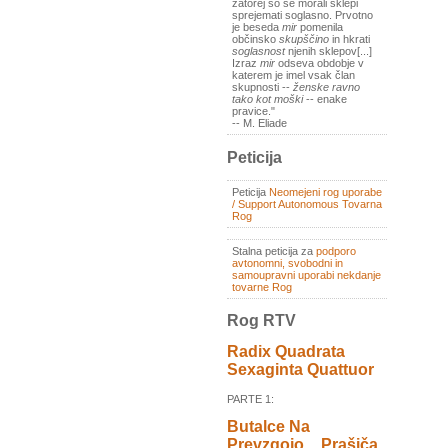
zatorej so se morali sklepi
sprejemati soglasno. Prvotno
je beseda
mir
pomenila
občinsko
skupščino
in hkrati
soglasnost
njenih sklepov[...]
Izraz
mir
odseva obdobje v
katerem je imel vsak član
skupnosti --
ženske ravno
tako kot moški
-- enake
pravice."
-- M. Eliade
Peticija
Peticija
Neomejeni rog uporabe
/ Support Autonomous Tovarna
Rog
Stalna peticija za
podporo
avtonomni, svobodni in
samoupravni uporabi nekdanje
tovarne Rog
Rog RTV
Radix Quadrata
Sexaginta Quattuor
PARTE 1:
Butalce Na
Prevzgojo _ Prašiča