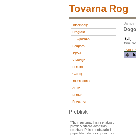
Tovarna Rog
Domov
Informacije
Dogod
Program
Uporaba
Select eve
Podpora
month
|
Izjave
To
�
V Medijih
Forumi
Galerija
International
Arhiv
Kontakt
Povezave
Preblisk
"Nič manj značilna ni enakost
pravic v staroslovanskih
družbah. Polno pooblastilo je
pripadalo celotni skupnosti, in