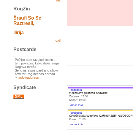
več
RogZin
Šraufi So Se
Raztresli,
Ilirija
več
Postcards
Pošljite nam razglednico in s
tem pokažite, kako daleč sega
Rogova mreža.
Send us a postcard and show
how far Rog net has spread.
>
naslov/address
Syndicate
(dogodek)
mezzoforte glasbena delavnica
Začetek: 17:00
Konec: 19:00
more info
(dogodek)
CirkuškiklubMezzoforte NARAVASEBI +SVOBOD
Konec: 01:00
more info