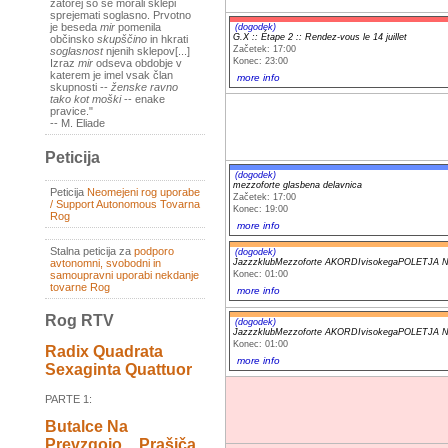
zatorej so se morali sklepi
sprejemati soglasno. Prvotno
je beseda
mir
pomenila
(dogodek)
G.X :: Étape 2 :: Rendez-vous le 14 juillet
občinsko
skupščino
in hkrati
Začetek: 17:00
soglasnost
njenih sklepov[...]
Konec: 23:00
Izraz
mir
odseva obdobje v
katerem je imel vsak član
more info
skupnosti --
ženske ravno
tako kot moški
-- enake
pravice."
-- M. Eliade
Peticija
(dogodek)
mezzoforte glasbena delavnica
Peticija
Neomejeni rog uporabe
Začetek: 17:00
/ Support Autonomous Tovarna
Konec: 19:00
Rog
more info
Stalna peticija za
podporo
(dogodek)
avtonomni, svobodni in
JazzzklubMezzoforte AKORDIvisokegaPOLETJ
samoupravni uporabi nekdanje
Konec: 01:00
tovarne Rog
more info
Rog RTV
(dogodek)
JazzzklubMezzoforte AKORDIvisokegaPOLETJ
Konec: 01:00
Radix Quadrata
more info
Sexaginta Quattuor
PARTE 1:
Butalce Na
Prevzgojo _ Prašiča