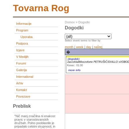
Tovarna Rog
Domov
»
Dogodki
Informacije
Dogodki
Program
Uporaba
Select event terms to filter by
Podpora
month
|
week
|
day
|
naštej
Izjave
�
V Medijih
(dogodek)
JazzzklubMezzoforte PETRUŠIĆ/DIALLO sVOB
Forumi
Konec: 01:00
Galerija
more info
International
Arhiv
Kontakt
Povezave
Preblisk
"Nič manj značilna ni enakost
pravic v staroslovanskih
družbah. Polno pooblastilo je
pripadalo celotni skupnosti, in