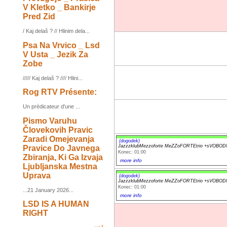
V Kletko _ Bankirje
Pred Zid
/ Kaj delaš ? // Hlinim dela...
Psa Na Vrvico _ Lsd
V Usta _ Jezik Za
Zobe
///// Kaj delaš ? //// Hlini...
Rog RTV Présente:
Un prédicateur d'une ...
Pismo Varuhu
Človekovih Pravic
Zaradi Omejevanja
(dogodek)
JazzzklubMezzoforte MeZZoFORTEtrio +sVOB
Pravice Do Javnega
Konec: 01:00
Zbiranja, Ki Ga Izvaja
more info
Ljubljanska Mestna
Uprava
(dogodek)
JazzzklubMezzoforte MeZZoFORTEtrio +sVOB
Konec: 01:00
...21 January 2026...
more info
LSD IS A HUMAN
RIGHT