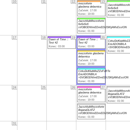
10
11
12
13
mezzoforte
JazzzklubMezzofo
glasbena delavnica
6x6x6x6
Začetek: 17:00
sVOBODNImEDmE
Konec: 19:00
Konec: 01:00
JazzzklubMezzoforte
6x6x6x6
sVOBODNImEDmEDIJSKIjAMsEssION
Konec: 01:00
17
18
19
20
Dawn of Time ::
Dawn of Time ::
CirkuškiKlubMeZ
Test #2
Test #2
EricADONBILA
Konec: 03:00
Konec: 03:00
+SVOBODNImEDm
Konec: 01:00
mezzoforte glasbena
delavnica
Začetek: 17:00
Konec: 19:00
CirkuškiKlubMeZZoFoRTe
EricADONBILA
+SVOBODNImEDmEDIJSKIjAMsEssION
Konec: 01:00
24
25
26
27
mezzoforte
JazzzklubMezzofo
glasbena delavnica
BojanaGLATZ
Začetek: 17:00
sVOBODNImEDmE
Konec: 19:00
Konec: 01:00
JazzzklubMezzoforte
BojanaGLATZ
sVOBODNImEDmEDIJSKIjAMsEssION
Konec: 01:00
31