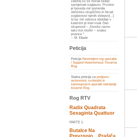
zatorej so se morali sklepi
sprejemati soglasno. Prvotno
je beseda
mir
pomenila
občinsko
skupščino
in hkrati
soglasnost
njenih sklepov[...]
Izraz
mir
odseva obdobje v
katerem je imel vsak član
skupnosti --
ženske ravno
tako kot moški
-- enake
pravice."
-- M. Eliade
Peticija
Peticija
Neomejeni rog uporabe
/ Support Autonomous Tovarna
Rog
Stalna peticija za
podporo
avtonomni, svobodni in
samoupravni uporabi nekdanje
tovarne Rog
Rog RTV
Radix Quadrata
Sexaginta Quattuor
PARTE 1:
Butalce Na
Prevzgojo _ Prašiča