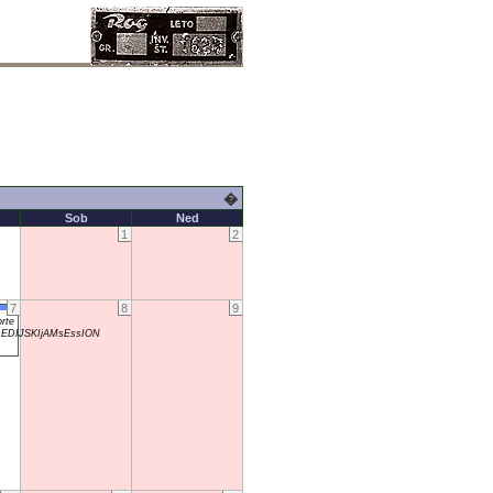
�
Sob
Ned
1
2
7
8
9
rte
DIJSKIjAMsEssION