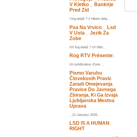
V Kletko _ Bankirje
Pred Zid
/ Kaj delaš ? // Hlinim dela...
Psa Na Vrvico _ Lsd
V Usta _ Jezik Za
Zobe
///// Kaj delaš ? //// Hlini...
Rog RTV Présente:
Un prédicateur d'une ...
Pismo Varuhu
Človekovih Pravic
Zaradi Omejevanja
Pravice Do Javnega
Zbiranja, Ki Ga Izvaja
Ljubljanska Mestna
Uprava
...21 January 2026...
LSD IS A HUMAN
RIGHT