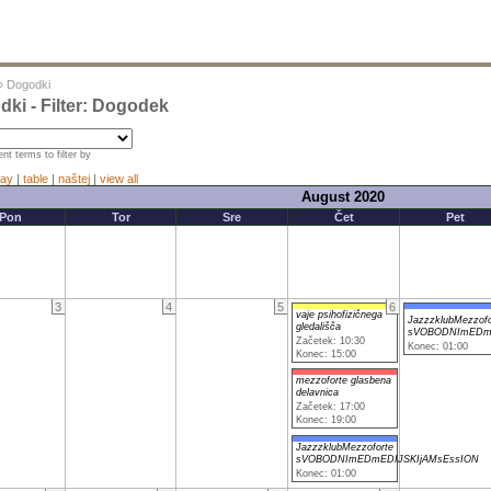
»
Dogodki
ki - Filter: Dogodek
nt terms to filter by
ay
|
table
|
naštej
|
view all
August 2020
Pon
Tor
Sre
Čet
Pet
3
4
5
6
vaje psihofizičnega
JazzzklubMezzofo
gledališča
sVOBODNImEDmE
Začetek: 10:30
Konec: 01:00
Konec: 15:00
mezzoforte glasbena
delavnica
Začetek: 17:00
Konec: 19:00
JazzzklubMezzoforte
sVOBODNImEDmEDIJSKIjAMsEssION
Konec: 01:00