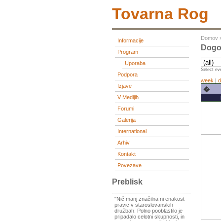
Tovarna Rog
Domov
Informacije
Dogod
Program
Uporaba
Select eve
Podpora
week
|
d
Izjave
�
V Medijih
Forumi
Galerija
International
Arhiv
Kontakt
Povezave
Preblisk
"Nič manj značilna ni enakost
pravic v staroslovanskih
družbah. Polno pooblastilo je
pripadalo celotni skupnosti, in