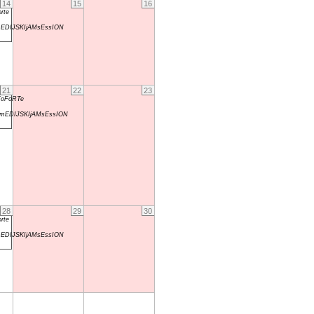
14
15
16
rte
DIJSKIjAMsEssION
21
22
23
ZoFoRTe
EDIJSKIjAMsEssION
28
29
30
rte
DIJSKIjAMsEssION