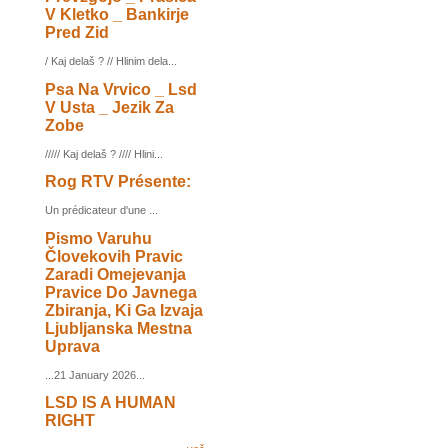
V Kletko _ Bankirje
Pred Zid
/ Kaj delaš ? // Hlinim dela...
Psa Na Vrvico _ Lsd
V Usta _ Jezik Za
Zobe
///// Kaj delaš ? //// Hlini...
Rog RTV Présente:
Un prédicateur d'une ...
Pismo Varuhu
Človekovih Pravic
Zaradi Omejevanja
Pravice Do Javnega
Zbiranja, Ki Ga Izvaja
Ljubljanska Mestna
Uprava
...21 January 2026...
LSD IS A HUMAN
RIGHT