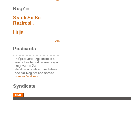
več
RogZin
Šraufi So Se
Raztresli,
Ilirija
več
Postcards
Pošljite nam razglednico in s
tem pokažite, kako daleč sega
Rogova mreža.
Send us a postcard and show
how far Rog net has spread.
>
naslov/address
Syndicate