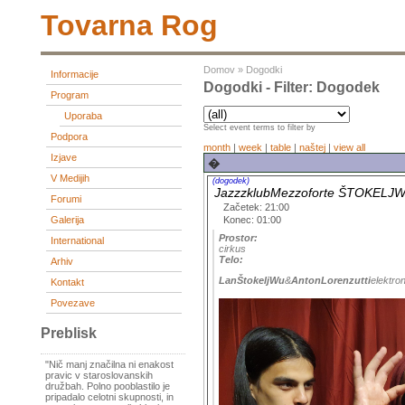
Tovarna Rog
Domov
»
Dogodki
Informacije
Dogodki - Filter: Dogodek
Program
Uporaba
Select event terms to filter by
Podpora
month
|
week
|
table
|
naštej
|
view all
Izjave
�
V Medijih
(dogodek)
JazzzklubMezzoforte ŠTOKE
Forumi
Začetek: 21:00
Konec: 01:00
Galerija
Prostor:
International
cirkus
Telo:
Arhiv
LanŠtokeljWu
&
AntonLorenzutti
elektro
Kontakt
Povezave
Preblisk
"Nič manj značilna ni enakost
pravic v staroslovanskih
družbah. Polno pooblastilo je
pripadalo celotni skupnosti, in