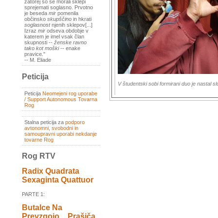
zatorej so se morali sklepi
sprejemati soglasno. Prvotno
je beseda
mir
pomenila
občinsko
skupščino
in hkrati
soglasnost
njenih sklepov[...]
Izraz
mir
odseva obdobje v
katerem je imel vsak član
skupnosti --
ženske ravno
tako kot moški
-- enake
pravice."
-- M. Eliade
Peticija
V študentski sobi formirani duo je nastal s
Peticija
Neomejeni rog uporabe
/ Support Autonomous Tovarna
Rog
Stalna peticija za
podporo
avtonomni, svobodni in
samoupravni uporabi nekdanje
tovarne Rog
Rog RTV
Radix Quadrata
Sexaginta Quattuor
PARTE 1:
Butalce Na
Prevzgojo _ Prašiča