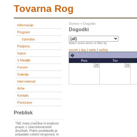
Tovarna Rog
Domov
»
Dogodki
Informacije
Dogodki
Program
Uporaba
Select event terms to filter by
Podpora
month
|
day
|
table
|
naštej
Izjave
�
V Medijih
Pon
Tor
28
29
Forumi
Galerija
International
Arhiv
Kontakt
Povezave
Preblisk
"Nič manj značilna ni enakost
pravic v staroslovanskih
družbah. Polno pooblastilo je
pripadalo celotni skupnosti, in