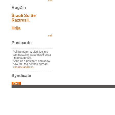
več
RogZin
Šraufi So Se
Raztresli,
Ilirija
več
Postcards
Pošljite nam razglednico in s
tem pokažite, kako daleč sega
Rogova mreža.
Send us a postcard and show
how far Rog net has spread.
>
naslov/address
Syndicate