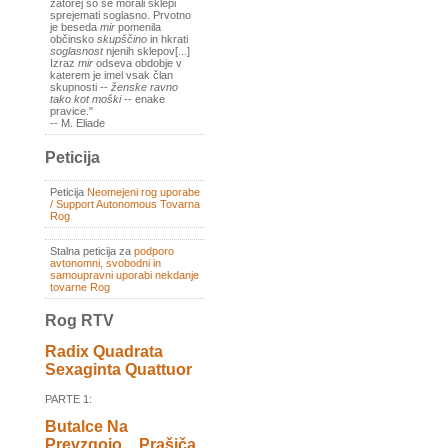
zatorej so se morali sklepi
sprejemati soglasno. Prvotno
je beseda
mir
pomenila
občinsko
skupščino
in hkrati
soglasnost
njenih sklepov[...]
Izraz
mir
odseva obdobje v
katerem je imel vsak član
skupnosti --
ženske ravno
tako kot moški
-- enake
pravice."
-- M. Eliade
Peticija
Peticija
Neomejeni rog uporabe
/ Support Autonomous Tovarna
Rog
Stalna peticija za
podporo
avtonomni, svobodni in
samoupravni uporabi nekdanje
tovarne Rog
Rog RTV
Radix Quadrata
Sexaginta Quattuor
PARTE 1:
Butalce Na
Prevzgojo _ Prašiča