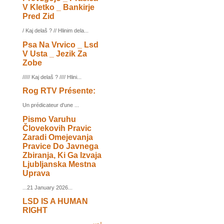
V Kletko _ Bankirje
Pred Zid
/ Kaj delaš ? // Hlinim dela...
Psa Na Vrvico _ Lsd
V Usta _ Jezik Za
Zobe
///// Kaj delaš ? //// Hlini...
Rog RTV Présente:
Un prédicateur d'une ...
Pismo Varuhu
Človekovih Pravic
Zaradi Omejevanja
Pravice Do Javnega
Zbiranja, Ki Ga Izvaja
Ljubljanska Mestna
Uprava
...21 January 2026...
LSD IS A HUMAN
RIGHT