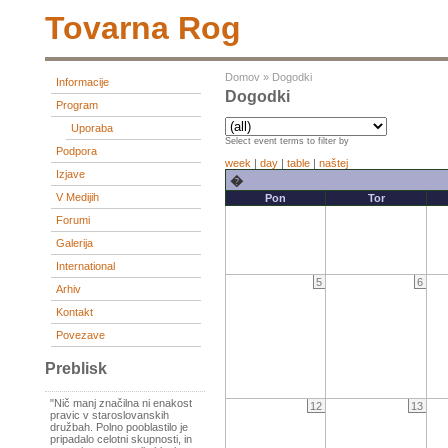
Tovarna Rog
Domov
»
Dogodki
Informacije
Dogodki
Program
Uporaba
Select event terms to filter by
Podpora
week
|
day
|
table
|
naštej
Izjave
�
V Medijih
Pon
Tor
Forumi
Galerija
International
5
6
Arhiv
Kontakt
Povezave
Preblisk
"Nič manj značilna ni enakost
12
13
pravic v staroslovanskih
družbah. Polno pooblastilo je
pripadalo celotni skupnosti, in