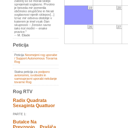
zatorej so se morali sklepi
sprejemati soglasno. Prvotno
19
20
je beseda
mir
pomenila
občinsko
skupščino
in hkrati
soglasnost
njenih sklepov[...]
Izraz
mir
odseva obdobje v
katerem je imel vsak član
skupnosti --
ženske ravno
26
27
tako kot moški
-- enake
pravice."
-- M. Eliade
Peticija
Peticija
Neomejeni rog uporabe
/ Support Autonomous Tovarna
Rog
Stalna peticija za
podporo
avtonomni, svobodni in
samoupravni uporabi nekdanje
tovarne Rog
Rog RTV
Radix Quadrata
Sexaginta Quattuor
PARTE 1:
Butalce Na
Prevzgojo _ Prašiča