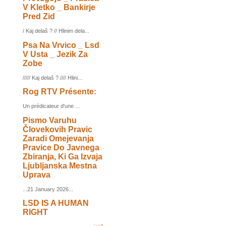
V Kletko _ Bankirje
Pred Zid
/ Kaj delaš ? // Hlinim dela...
Psa Na Vrvico _ Lsd
V Usta _ Jezik Za
Zobe
///// Kaj delaš ? //// Hlini...
Rog RTV Présente:
Un prédicateur d'une ...
Pismo Varuhu
Človekovih Pravic
Zaradi Omejevanja
Pravice Do Javnega
Zbiranja, Ki Ga Izvaja
Ljubljanska Mestna
Uprava
...21 January 2026...
LSD IS A HUMAN
RIGHT