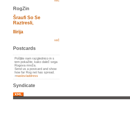
več
RogZin
Šraufi So Se
Raztresli,
Ilirija
več
Postcards
Pošljite nam razglednico in s
tem pokažite, kako daleč sega
Rogova mreža.
Send us a postcard and show
how far Rog net has spread.
>
naslov/address
Syndicate