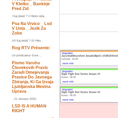
V Kletko _ Bankirje
Pred Zid
/ Kaj delaš ? // Hlinim dela...
Psa Na Vrvico _ Lsd
V Usta _ Jezik Za
Zobe
///// Kaj delaš ? //// Hlini...
Rog RTV Présente:
(dogodek)
Un prédicateur d'une ...
JazzzklubMezzoforte 3etudeOBpeči sVOBODNI
Začetek: 19:29
Pismo Varuhu
more info
Človekovih Pravic
Zaradi Omejevanja
(dogodek)
Night Flight Red Techno Stream #3
Pravice Do Javnega
Konec: 06:00
Zbiranja, Ki Ga Izvaja
more info
Ljubljanska Mestna
(dogodek)
Uprava
Night Flight Red Techno Stream #3
Konec: 06:00
...21 January 2026...
more info
LSD IS A HUMAN
RIGHT