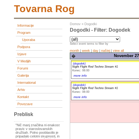
Tovarna Rog
Domov
»
Dogodki
Informacije
Dogodki - Filter: Dogodek
Program
Uporaba
Select event terms to filter by
Podpora
month
|
week
|
day
|
naštej
|
view all
Izjave
November 27,
�
V Medijih
(dogodek)
Night Flight Red Techno Stream #1
Forumi
Konec: 06:00
Galerija
more info
International
(dogodek)
Night Flight Red Techno Stream #1
Arhiv
Konec: 06:00
Kontakt
more info
Povezave
Preblisk
"Nič manj značilna ni enakost
pravic v staroslovanskih
družbah. Polno pooblastilo je
pripadalo celotni skupnosti, in