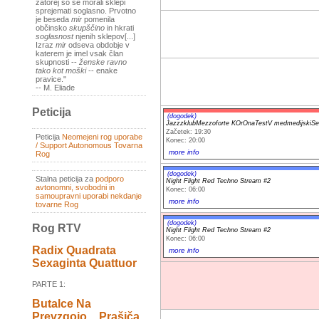
zatorej so se morali sklepi
sprejemati soglasno. Prvotno
je beseda
mir
pomenila
občinsko
skupščino
in hkrati
soglasnost
njenih sklepov[...]
Izraz
mir
odseva obdobje v
katerem je imel vsak član
skupnosti --
ženske ravno
tako kot moški
-- enake
pravice."
-- M. Eliade
Peticija
(dogodek)
JazzzklubMezzoforte KOrOnaTestV medmedijskiSe
Začetek: 19:30
Peticija
Neomejeni rog uporabe
Konec: 20:00
/ Support Autonomous Tovarna
more info
Rog
(dogodek)
Stalna peticija za
podporo
Night Flight Red Techno Stream #2
avtonomni, svobodni in
Konec: 06:00
samoupravni uporabi nekdanje
more info
tovarne Rog
(dogodek)
Rog RTV
Night Flight Red Techno Stream #2
Konec: 06:00
Radix Quadrata
more info
Sexaginta Quattuor
PARTE 1:
Butalce Na
Prevzgojo _ Prašiča