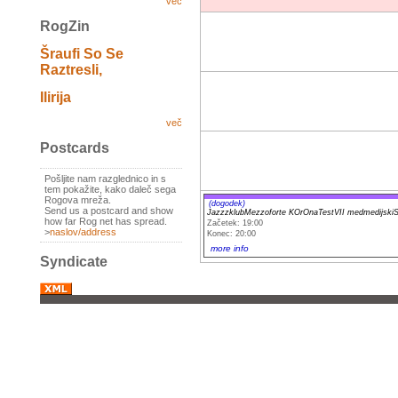
več
RogZin
Šraufi So Se
Raztresli,
Ilirija
več
Postcards
Pošljite nam razglednico in s
tem pokažite, kako daleč sega
Rogova mreža.
(dogodek)
Send us a postcard and show
JazzzklubMezzoforte KOrOnaTestVII medmedijski
how far Rog net has spread.
Začetek: 19:00
>
naslov/address
Konec: 20:00
more info
Syndicate