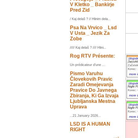
V Kletko _ Bankirje
Pred Zid
/ Kaj delaš ? // Hlinim dela...
Psa Na Vrvico _ Lsd
V Usta _ Jezik Za
Zobe
///// Kaj delaš ? //// Hlini...
Rog RTV Présente:
(dogod
Jazzzkl
Un prédicateur d'une ...
Začetek
Konec: 
Pismo Varuhu
more i
Človekovih Pravic
Zaradi Omejevanja
(dogod
Night F
Pravice Do Javnega
Konec: 
Zbiranja, Ki Ga Izvaja
more i
Ljubljanska Mestna
(dogod
Uprava
Night F
Konec: 
...21 January 2026...
more i
LSD IS A HUMAN
RIGHT