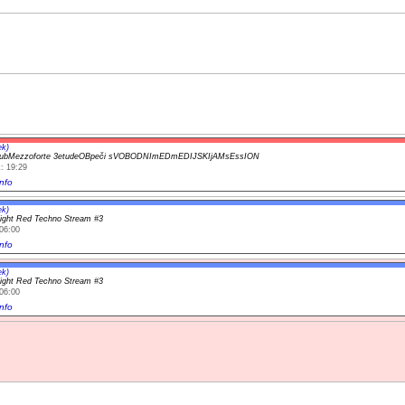
ek)
lubMezzoforte 3etudeOBpeči sVOBODNImEDmEDIJSKIjAMsEssION
: 19:29
nfo
ek)
light Red Techno Stream #3
06:00
nfo
ek)
light Red Techno Stream #3
06:00
nfo