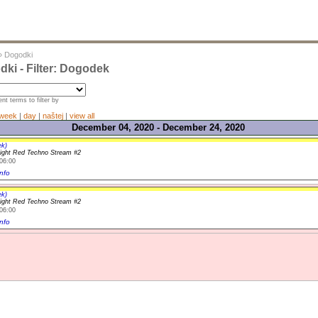
»
Dogodki
ki - Filter: Dogodek
nt terms to filter by
week
|
day
|
naštej
|
view all
December 04, 2020 - December 24, 2020
ek)
light Red Techno Stream #2
06:00
nfo
ek)
light Red Techno Stream #2
06:00
nfo