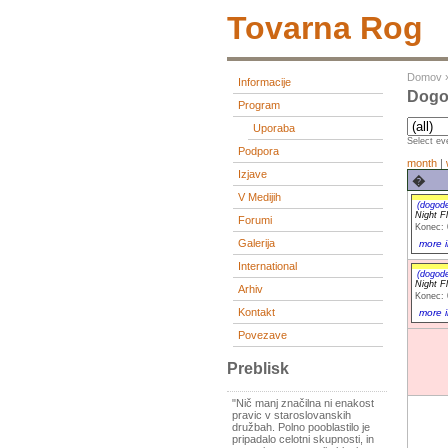
Tovarna Rog
Domov
Informacije
Dogod
Program
Uporaba
Select eve
Podpora
month
|
Izjave
�
V Medijih
(dogod
Night F
Forumi
Konec: 
Galerija
more i
International
(dogod
Night F
Arhiv
Konec: 
Kontakt
more i
Povezave
Preblisk
"Nič manj značilna ni enakost
pravic v staroslovanskih
družbah. Polno pooblastilo je
pripadalo celotni skupnosti, in