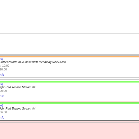
ek)
ubMezzoforte KOrOnaTestVII medmedijskiSeSSion
: 19:00
20:00
nfo
ek)
light Red Techno Stream #4
06:00
nfo
ek)
light Red Techno Stream #4
06:00
nfo