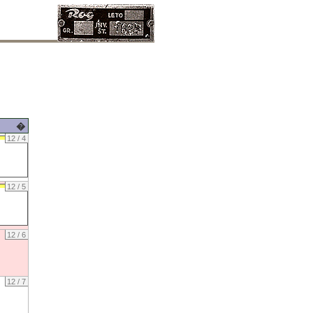
�
12 / 4
12 / 5
12 / 6
12 / 7