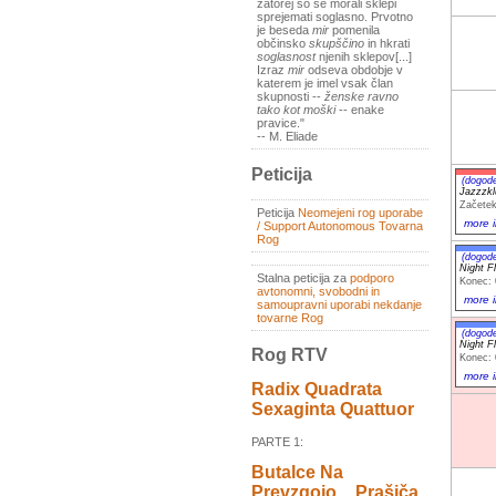
zatorej so se morali sklepi
sprejemati soglasno. Prvotno
je beseda
mir
pomenila
občinsko
skupščino
in hkrati
soglasnost
njenih sklepov[...]
Izraz
mir
odseva obdobje v
katerem je imel vsak član
skupnosti --
ženske ravno
tako kot moški
-- enake
pravice."
-- M. Eliade
Peticija
(dogod
Jazzzk
Začetek
Peticija
Neomejeni rog uporabe
more i
/ Support Autonomous Tovarna
Rog
(dogod
Night F
Stalna peticija za
podporo
Konec: 
avtonomni, svobodni in
more i
samoupravni uporabi nekdanje
tovarne Rog
(dogod
Night F
Rog RTV
Konec: 
more i
Radix Quadrata
Sexaginta Quattuor
PARTE 1:
Butalce Na
Prevzgojo _ Prašiča