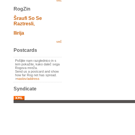
več
RogZin
Šraufi So Se
Raztresli,
Ilirija
več
Postcards
Pošljite nam razglednico in s
tem pokažite, kako daleč sega
Rogova mreža.
Send us a postcard and show
how far Rog net has spread.
>
naslov/address
Syndicate