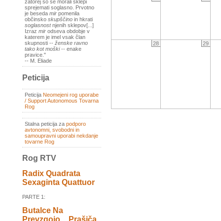
zatorej so se morali sklepi
sprejemati soglasno. Prvotno
je beseda
mir
pomenila
občinsko
skupščino
in hkrati
soglasnost
njenih sklepov[...]
Izraz
mir
odseva obdobje v
katerem je imel vsak član
skupnosti --
ženske ravno
28
29
tako kot moški
-- enake
pravice."
-- M. Eliade
Peticija
Peticija
Neomejeni rog uporabe
/ Support Autonomous Tovarna
Rog
Stalna peticija za
podporo
avtonomni, svobodni in
samoupravni uporabi nekdanje
tovarne Rog
Rog RTV
Radix Quadrata
Sexaginta Quattuor
PARTE 1:
Butalce Na
Prevzgojo _ Prašiča