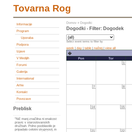
Tovarna Rog
Domov
»
Dogodki
Informacije
Dogodki - Filter: Dogodek
Program
Uporaba
Select event terms to filter by
Podpora
week
|
day
|
table
|
naštej
|
view all
Izjave
�
V Medijih
Pon
Tor
1
Forumi
Galerija
International
Arhiv
7
8
Kontakt
Povezave
14
15
Preblisk
"Nič manj značilna ni enakost
pravic v staroslovanskih
družbah. Polno pooblastilo je
pripadalo celotni skupnosti, in
21
22