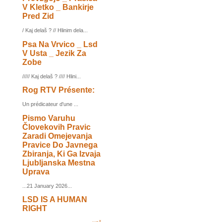
V Kletko _ Bankirje
Pred Zid
/ Kaj delaš ? // Hlinim dela...
Psa Na Vrvico _ Lsd
V Usta _ Jezik Za
Zobe
///// Kaj delaš ? //// Hlini...
Rog RTV Présente:
Un prédicateur d'une ...
Pismo Varuhu
Človekovih Pravic
Zaradi Omejevanja
Pravice Do Javnega
Zbiranja, Ki Ga Izvaja
Ljubljanska Mestna
Uprava
...21 January 2026...
LSD IS A HUMAN
RIGHT