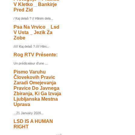
V Kletko _ Bankirje
Pred Zid
/ Kaj delaš ? // Hlinim dela...
Psa Na Vrvico _ Lsd
V Usta _ Jezik Za
Zobe
///// Kaj delaš ? //// Hlini...
Rog RTV Présente:
Un prédicateur d'une ...
Pismo Varuhu
Človekovih Pravic
Zaradi Omejevanja
Pravice Do Javnega
Zbiranja, Ki Ga Izvaja
Ljubljanska Mestna
Uprava
...21 January 2026...
LSD IS A HUMAN
RIGHT