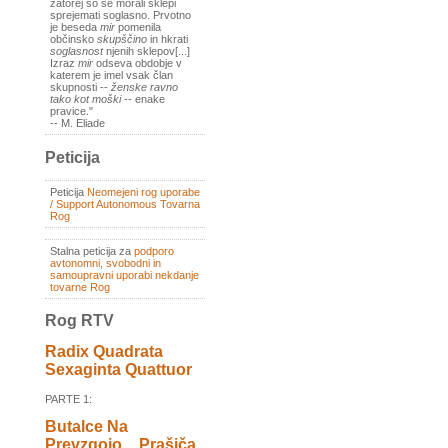
zatorej so se morali sklepi
sprejemati soglasno. Prvotno
je beseda
mir
pomenila
občinsko
skupščino
in hkrati
soglasnost
njenih sklepov[...]
Izraz
mir
odseva obdobje v
katerem je imel vsak član
skupnosti --
ženske ravno
tako kot moški
-- enake
pravice."
-- M. Eliade
Peticija
Peticija
Neomejeni rog uporabe
/ Support Autonomous Tovarna
Rog
Stalna peticija za
podporo
avtonomni, svobodni in
samoupravni uporabi nekdanje
tovarne Rog
Rog RTV
Radix Quadrata
Sexaginta Quattuor
PARTE 1:
Butalce Na
Prevzgojo _ Prašiča