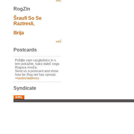
več
RogZin
Šraufi So Se
Raztresli,
Ilirija
več
Postcards
Pošljite nam razglednico in s
tem pokažite, kako daleč sega
Rogova mreža.
Send us a postcard and show
how far Rog net has spread.
>
naslov/address
Syndicate