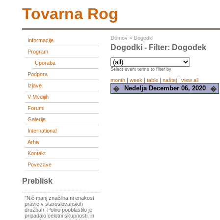
Tovarna Rog
Domov
»
Dogodki
Informacije
Dogodki - Filter: Dogodek
Program
Uporaba
Select event terms to filter by
Podpora
month
|
week
|
table
|
naštej
|
view all
Izjave
Nedelja December 06, 2020
�
�
V Medijih
Forumi
Galerija
International
Arhiv
Kontakt
Povezave
Preblisk
"Nič manj značilna ni enakost
pravic v staroslovanskih
družbah. Polno pooblastilo je
pripadalo celotni skupnosti, in