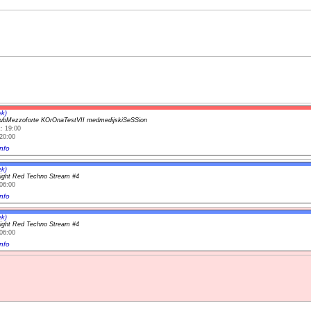
ek)
ubMezzoforte KOrOnaTestVII medmedijskiSeSSion
: 19:00
20:00
nfo
ek)
light Red Techno Stream #4
06:00
nfo
ek)
light Red Techno Stream #4
06:00
nfo