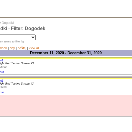
»
Dogodki
ki - Filter: Dogodek
nt terms to filter by
week
|
day
|
naštej
|
view all
December 11, 2020 - December 31, 2020
ek)
light Red Techno Stream #3
06:00
nfo
ek)
light Red Techno Stream #3
06:00
nfo