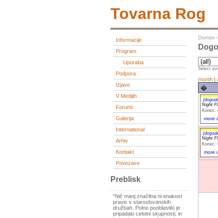
Tovarna Rog
Domov
Informacije
Dogod
Program
Uporaba
Select eve
Podpora
month
|
Izjave
�
V Medijih
(dogod
Night F
Forumi
Konec: 
Galerija
more i
International
(dogod
Night F
Arhiv
Konec: 
Kontakt
more i
Povezave
Preblisk
"Nič manj značilna ni enakost
pravic v staroslovanskih
družbah. Polno pooblastilo je
pripadalo celotni skupnosti, in