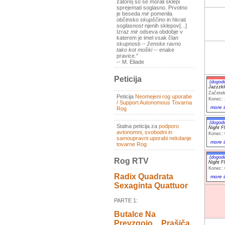
zatorej so se morali sklepi
sprejemati soglasno. Prvotno
je beseda
mir
pomenila
občinsko
skupščino
in hkrati
soglasnost
njenih sklepov[...]
Izraz
mir
odseva obdobje v
katerem je imel vsak član
skupnosti --
ženske ravno
tako kot moški
-- enake
pravice."
-- M. Eliade
Peticija
(dogod
Jazzzkl
Začetek
Peticija
Neomejeni rog uporabe
Konec: 
/ Support Autonomous Tovarna
more i
Rog
(dogod
Stalna peticija za
podporo
Night F
avtonomni, svobodni in
Konec: 
samoupravni uporabi nekdanje
more i
tovarne Rog
(dogod
Rog RTV
Night F
Konec: 
Radix Quadrata
more i
Sexaginta Quattuor
PARTE 1:
Butalce Na
Prevzgojo _ Prašiča