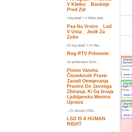
V Kletko _ Bankirje
Pred Zid
/ Kaj delaš ? // Hlinim dela...
Psa Na Vrvico _ Lsd
V Usta _ Jezik Za
Zobe
///// Kaj delaš ? //// Hlini...
Rog RTV Présente:
(dogod
Un prédicateur d'une ...
Jazzzk
Začetek
Pismo Varuhu
Konec: 
more i
Človekovih Pravic
Zaradi Omejevanja
(dogod
Pravice Do Javnega
Night F
Konec: 
Zbiranja, Ki Ga Izvaja
more i
Ljubljanska Mestna
Uprava
(dogod
Night F
Konec: 
...21 January 2026...
more i
LSD IS A HUMAN
RIGHT