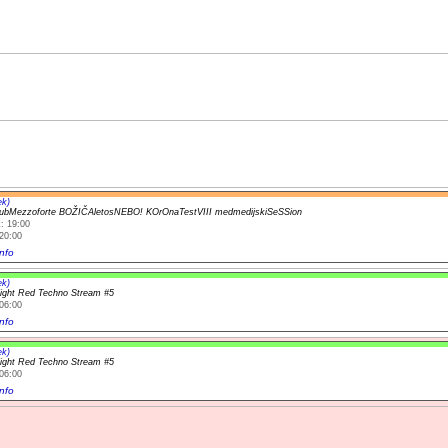
ek)
lubMezzoforte BOŽIČAletosNEBO! KOrOnaTestVIII medmedijskiSeSSion
: 19:00
20:00
nfo
ek)
light Red Techno Stream #5
06:00
nfo
ek)
light Red Techno Stream #5
06:00
nfo