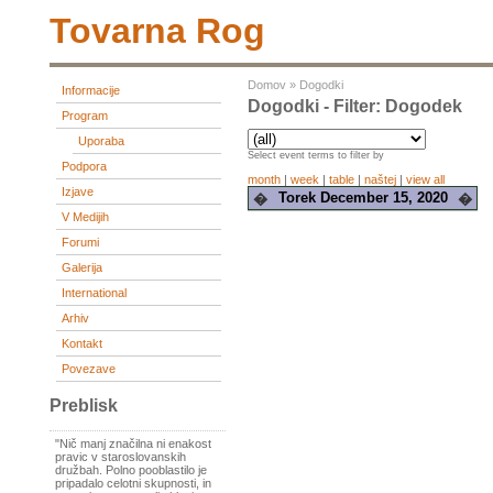
Tovarna Rog
Domov
»
Dogodki
Informacije
Dogodki - Filter: Dogodek
Program
Uporaba
Select event terms to filter by
Podpora
month
|
week
|
table
|
naštej
|
view all
Izjave
Torek December 15, 2020
�
�
V Medijih
Forumi
Galerija
International
Arhiv
Kontakt
Povezave
Preblisk
"Nič manj značilna ni enakost
pravic v staroslovanskih
družbah. Polno pooblastilo je
pripadalo celotni skupnosti, in