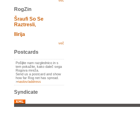
več
RogZin
Šraufi So Se
Raztresli,
Ilirija
več
Postcards
Pošljite nam razglednico in s
tem pokažite, kako daleč sega
Rogova mreža.
Send us a postcard and show
how far Rog net has spread.
>
naslov/address
Syndicate