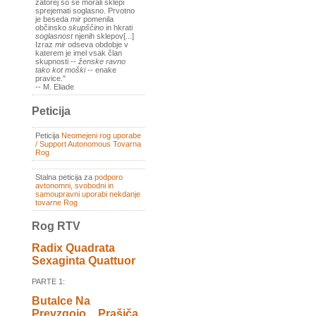
zatorej so se morali sklepi
sprejemati soglasno. Prvotno
je beseda
mir
pomenila
občinsko
skupščino
in hkrati
soglasnost
njenih sklepov[...]
Izraz
mir
odseva obdobje v
katerem je imel vsak član
skupnosti --
ženske ravno
tako kot moški
-- enake
pravice."
-- M. Eliade
Peticija
Peticija
Neomejeni rog uporabe
/ Support Autonomous Tovarna
Rog
Stalna peticija za
podporo
avtonomni, svobodni in
samoupravni uporabi nekdanje
tovarne Rog
Rog RTV
Radix Quadrata
Sexaginta Quattuor
PARTE 1:
Butalce Na
Prevzgojo _ Prašiča