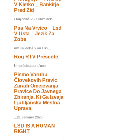
V Kletko _ Bankirje
Pred Zid
/ Kaj delaš ? // Hlinim dela...
Psa Na Vrvico _ Lsd
V Usta _ Jezik Za
Zobe
///// Kaj delaš ? //// Hlini...
Rog RTV Présente:
Un prédicateur d'une ...
Pismo Varuhu
Človekovih Pravic
Zaradi Omejevanja
Pravice Do Javnega
Zbiranja, Ki Ga Izvaja
Ljubljanska Mestna
Uprava
...21 January 2026...
LSD IS A HUMAN
RIGHT