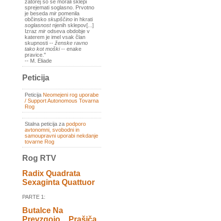
zatorej so se morali sklepi
sprejemati soglasno. Prvotno
je beseda
mir
pomenila
občinsko
skupščino
in hkrati
soglasnost
njenih sklepov[...]
Izraz
mir
odseva obdobje v
katerem je imel vsak član
skupnosti --
ženske ravno
tako kot moški
-- enake
pravice."
-- M. Eliade
Peticija
Peticija
Neomejeni rog uporabe
/ Support Autonomous Tovarna
Rog
Stalna peticija za
podporo
avtonomni, svobodni in
samoupravni uporabi nekdanje
tovarne Rog
Rog RTV
Radix Quadrata
Sexaginta Quattuor
PARTE 1:
Butalce Na
Prevzgojo _ Prašiča