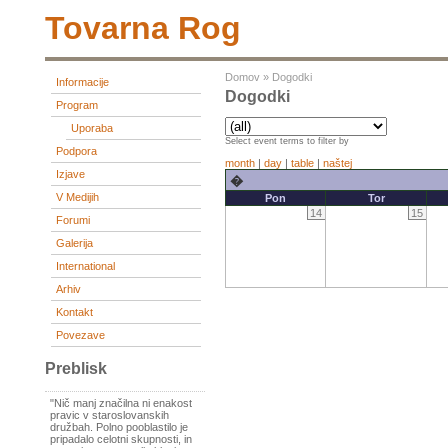
Tovarna Rog
Domov
»
Dogodki
Informacije
Dogodki
Program
Uporaba
Select event terms to filter by
Podpora
month
|
day
|
table
|
naštej
Izjave
�
V Medijih
Pon
Tor
14
15
Forumi
Galerija
International
Arhiv
Kontakt
Povezave
Preblisk
"Nič manj značilna ni enakost
pravic v staroslovanskih
družbah. Polno pooblastilo je
pripadalo celotni skupnosti, in