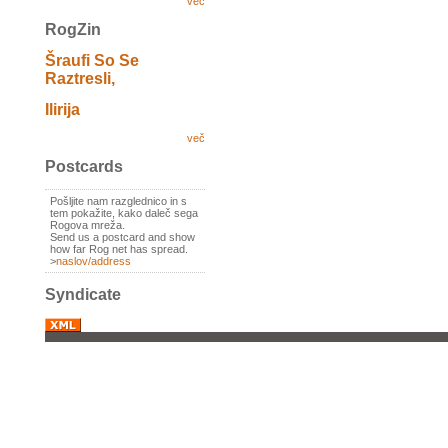
več
RogZin
Šraufi So Se
Raztresli,
Ilirija
več
Postcards
Pošljite nam razglednico in s
tem pokažite, kako daleč sega
Rogova mreža.
Send us a postcard and show
how far Rog net has spread.
>
naslov/address
Syndicate