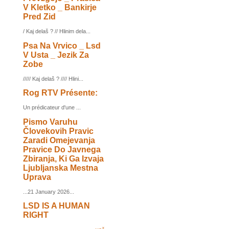
V Kletko _ Bankirje
Pred Zid
/ Kaj delaš ? // Hlinim dela...
Psa Na Vrvico _ Lsd
V Usta _ Jezik Za
Zobe
///// Kaj delaš ? //// Hlini...
Rog RTV Présente:
Un prédicateur d'une ...
Pismo Varuhu
Človekovih Pravic
Zaradi Omejevanja
Pravice Do Javnega
Zbiranja, Ki Ga Izvaja
Ljubljanska Mestna
Uprava
...21 January 2026...
LSD IS A HUMAN
RIGHT