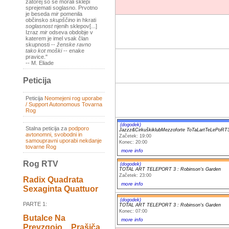
zatorej so se morali sklepi
sprejemati soglasno. Prvotno
je beseda
mir
pomenila
občinsko
skupščino
in hkrati
soglasnost
njenih sklepov[...]
Izraz
mir
odseva obdobje v
katerem je imel vsak član
skupnosti --
ženske ravno
tako kot moški
-- enake
pravice."
-- M. Eliade
Peticija
Peticija
Neomejeni rog uporabe
/ Support Autonomous Tovarna
Rog
(dogodek)
Stalna peticija za
podporo
Jazzz&CirkuškiklubMezzoforte ToTaLartTeLePoRT3
avtonomni, svobodni in
Začetek: 19:00
samoupravni uporabi nekdanje
Konec: 20:00
tovarne Rog
more info
Rog RTV
(dogodek)
TOTAL ART TELEPORT 3 : Robinson's Garden
Začetek: 23:00
Radix Quadrata
more info
Sexaginta Quattuor
(dogodek)
PARTE 1:
TOTAL ART TELEPORT 3 : Robinson's Garden
Konec: 07:00
Butalce Na
more info
Prevzgojo _ Prašiča