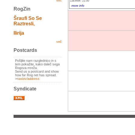
več
Začetek: 21:00
more info
RogZin
Šraufi So Se
Raztresli,
Ilirija
več
Postcards
Pošljite nam razglednico in s
tem pokažite, kako daleč sega
Rogova mreža.
Send us a postcard and show
how far Rog net has spread.
>
naslov/address
Syndicate