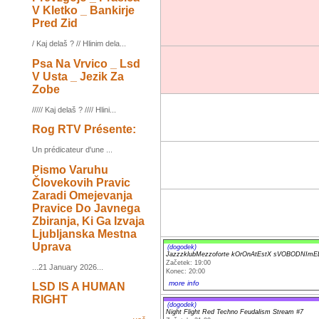
V Kletko _ Bankirje
Pred Zid
/ Kaj delaš ? // Hlinim dela...
Psa Na Vrvico _ Lsd
V Usta _ Jezik Za
Zobe
///// Kaj delaš ? //// Hlini...
Rog RTV Présente:
Un prédicateur d'une ...
Pismo Varuhu
Človekovih Pravic
Zaradi Omejevanja
Pravice Do Javnega
Zbiranja, Ki Ga Izvaja
Ljubljanska Mestna
Uprava
(dogodek)
JazzzklubMezzoforte kOrOnAtEstX sVOBODNIm
Začetek: 19:00
...21 January 2026...
Konec: 20:00
more info
LSD IS A HUMAN
RIGHT
(dogodek)
Night Flight Red Techno Feudalism Stream #7