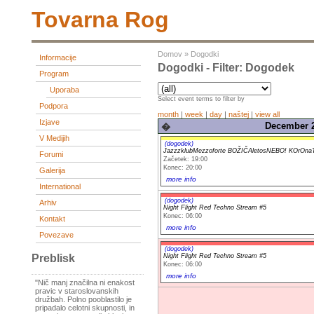
Tovarna Rog
Domov
»
Dogodki
Informacije
Dogodki - Filter: Dogodek
Program
Uporaba
Select event terms to filter by
Podpora
month
|
week
|
day
|
naštej
|
view all
Izjave
December 2
�
V Medijih
(dogodek)
JazzzklubMezzoforte BOŽIČAletosNEBO! KOrOnaT
Forumi
Začetek: 19:00
Konec: 20:00
Galerija
more info
International
(dogodek)
Arhiv
Night Flight Red Techno Stream #5
Konec: 06:00
Kontakt
more info
Povezave
(dogodek)
Night Flight Red Techno Stream #5
Preblisk
Konec: 06:00
more info
"Nič manj značilna ni enakost
pravic v staroslovanskih
družbah. Polno pooblastilo je
pripadalo celotni skupnosti, in