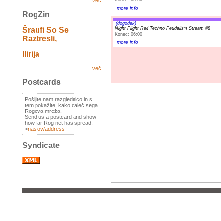
več
more info
RogZin
(dogodek)
Night Flight Red Techno Feudalism Stream #8
Šraufi So Se
Konec: 06:00
Raztresli,
more info
Ilirija
več
Postcards
Pošljite nam razglednico in s
tem pokažite, kako daleč sega
Rogova mreža.
Send us a postcard and show
how far Rog net has spread.
>
naslov/address
Syndicate