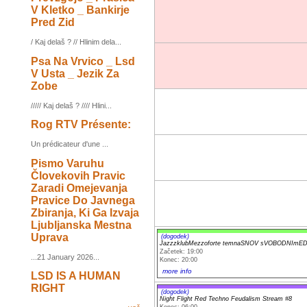
V Kletko _ Bankirje
Pred Zid
/ Kaj delaš ? // Hlinim dela...
Psa Na Vrvico _ Lsd
V Usta _ Jezik Za
Zobe
///// Kaj delaš ? //// Hlini...
Rog RTV Présente:
Un prédicateur d'une ...
Pismo Varuhu
Človekovih Pravic
Zaradi Omejevanja
Pravice Do Javnega
Zbiranja, Ki Ga Izvaja
Ljubljanska Mestna
Uprava
(dogodek)
JazzzklubMezzoforte temnaSNOV sVOBODNImE
Začetek: 19:00
...21 January 2026...
Konec: 20:00
more info
LSD IS A HUMAN
RIGHT
(dogodek)
Night Flight Red Techno Feudalism Stream #8
Konec: 06:00