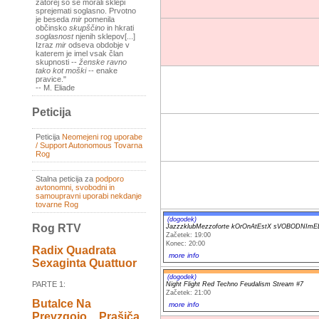
zatorej so se morali sklepi
sprejemati soglasno. Prvotno
je beseda
mir
pomenila
občinsko
skupščino
in hkrati
soglasnost
njenih sklepov[...]
Izraz
mir
odseva obdobje v
katerem je imel vsak član
skupnosti --
ženske ravno
tako kot moški
-- enake
pravice."
-- M. Eliade
Peticija
Peticija
Neomejeni rog uporabe
/ Support Autonomous Tovarna
Rog
Stalna peticija za
podporo
avtonomni, svobodni in
samoupravni uporabi nekdanje
tovarne Rog
(dogodek)
Rog RTV
JazzzklubMezzoforte kOrOnAtEstX sVOBODNIm
Začetek: 19:00
Konec: 20:00
Radix Quadrata
more info
Sexaginta Quattuor
(dogodek)
PARTE 1:
Night Flight Red Techno Feudalism Stream #7
Začetek: 21:00
Butalce Na
more info
Prevzgojo _ Prašiča