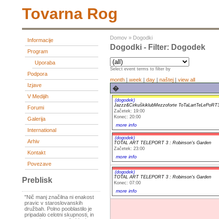
Tovarna Rog
Domov
»
Dogodki
Informacije
Dogodki - Filter: Dogodek
Program
Uporaba
Select event terms to filter by
Podpora
month
|
week
|
day
|
naštej
|
view all
Izjave
�
V Medijih
(dogodek)
Jazzz&CirkuškiklubMezzoforte ToTaLartTeLePoRT3
Forumi
Začetek: 19:00
Konec: 20:00
Galerija
more info
International
(dogodek)
Arhiv
TOTAL ART TELEPORT 3 : Robinson's Garden
Začetek: 23:00
Kontakt
more info
Povezave
(dogodek)
TOTAL ART TELEPORT 3 : Robinson's Garden
Preblisk
Konec: 07:00
more info
"Nič manj značilna ni enakost
pravic v staroslovanskih
družbah. Polno pooblastilo je
pripadalo celotni skupnosti, in