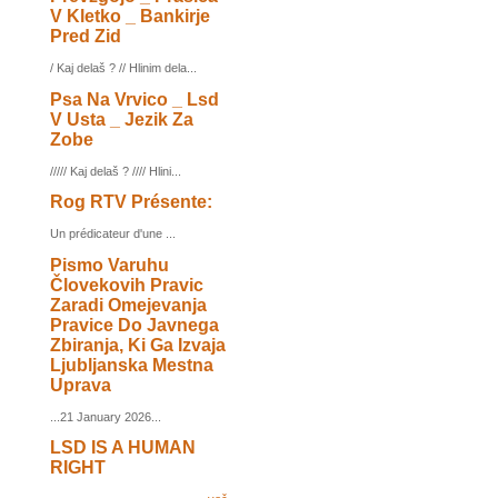
V Kletko _ Bankirje
Pred Zid
/ Kaj delaš ? // Hlinim dela...
Psa Na Vrvico _ Lsd
V Usta _ Jezik Za
Zobe
///// Kaj delaš ? //// Hlini...
Rog RTV Présente:
Un prédicateur d'une ...
Pismo Varuhu
Človekovih Pravic
Zaradi Omejevanja
Pravice Do Javnega
Zbiranja, Ki Ga Izvaja
Ljubljanska Mestna
Uprava
...21 January 2026...
LSD IS A HUMAN
RIGHT