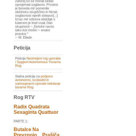
zatorej so se morali sklepi
sprejemati soglasno. Prvotno
je beseda
mir
pomenila
občinsko
skupščino
in hkrati
soglasnost
njenih sklepov[...]
Izraz
mir
odseva obdobje v
katerem je imel vsak član
skupnosti --
ženske ravno
tako kot moški
-- enake
pravice."
-- M. Eliade
Peticija
Peticija
Neomejeni rog uporabe
/ Support Autonomous Tovarna
Rog
Stalna peticija za
podporo
avtonomni, svobodni in
samoupravni uporabi nekdanje
tovarne Rog
Rog RTV
Radix Quadrata
Sexaginta Quattuor
PARTE 1:
Butalce Na
Prevzgojo _ Prašiča