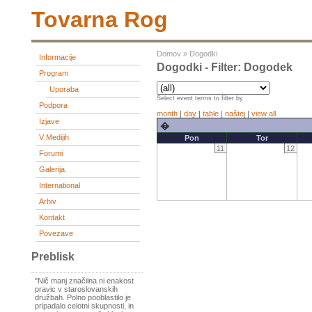
Tovarna Rog
Domov
»
Dogodki
Informacije
Dogodki - Filter: Dogodek
Program
Uporaba
Select event terms to filter by
Podpora
month
|
day
|
table
|
naštej
|
view all
Izjave
�
V Medijih
Pon
Tor
11
12
Forumi
Galerija
International
Arhiv
Kontakt
Povezave
Preblisk
"Nič manj značilna ni enakost
pravic v staroslovanskih
družbah. Polno pooblastilo je
pripadalo celotni skupnosti, in