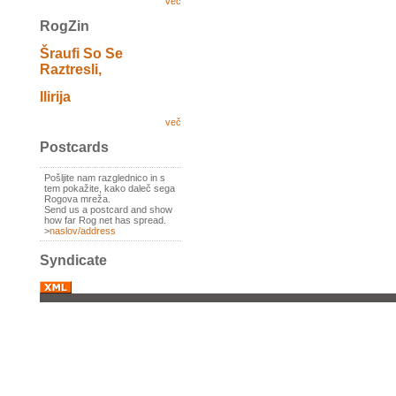
več
RogZin
Šraufi So Se
Raztresli,
Ilirija
več
Postcards
Pošljite nam razglednico in s
tem pokažite, kako daleč sega
Rogova mreža.
Send us a postcard and show
how far Rog net has spread.
>
naslov/address
Syndicate