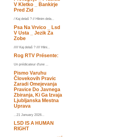
V Kletko _ Bankirje
Pred Zid
/ Kaj delaš ? // Hlinim dela...
Psa Na Vrvico _ Lsd
V Usta _ Jezik Za
Zobe
///// Kaj delaš ? //// Hlini...
Rog RTV Présente:
Un prédicateur d'une ...
Pismo Varuhu
Človekovih Pravic
Zaradi Omejevanja
Pravice Do Javnega
Zbiranja, Ki Ga Izvaja
Ljubljanska Mestna
Uprava
...21 January 2026...
LSD IS A HUMAN
RIGHT