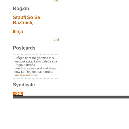
več
RogZin
Šraufi So Se
Raztresli,
Ilirija
več
Postcards
Pošljite nam razglednico in s
tem pokažite, kako daleč sega
Rogova mreža.
Send us a postcard and show
how far Rog net has spread.
>
naslov/address
Syndicate