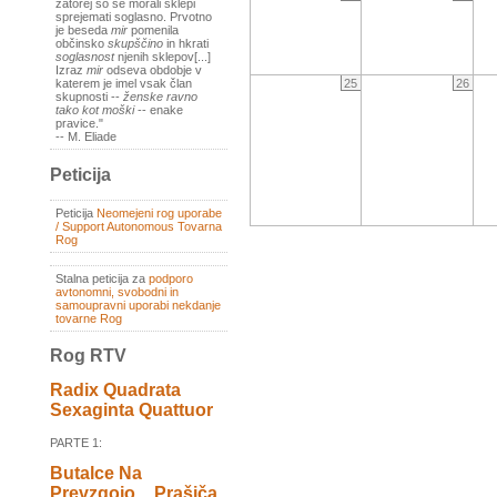
zatorej so se morali sklepi
sprejemati soglasno. Prvotno
je beseda
mir
pomenila
občinsko
skupščino
in hkrati
soglasnost
njenih sklepov[...]
Izraz
mir
odseva obdobje v
25
26
katerem je imel vsak član
skupnosti --
ženske ravno
tako kot moški
-- enake
pravice."
-- M. Eliade
Peticija
Peticija
Neomejeni rog uporabe
/ Support Autonomous Tovarna
Rog
Stalna peticija za
podporo
avtonomni, svobodni in
samoupravni uporabi nekdanje
tovarne Rog
Rog RTV
Radix Quadrata
Sexaginta Quattuor
PARTE 1:
Butalce Na
Prevzgojo _ Prašiča