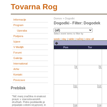
Tovarna Rog
Domov
»
Dogodki
Informacije
Dogodki - Filter: Dogodek
Program
Uporaba
Select event terms to filter by
Podpora
week
|
day
|
table
|
naštej
|
view all
Izjave
�
V Medijih
Pon
Tor
Forumi
Galerija
International
4
5
Arhiv
Kontakt
Povezave
11
12
Preblisk
"Nič manj značilna ni enakost
pravic v staroslovanskih
družbah. Polno pooblastilo je
pripadalo celotni skupnosti, in
18
19