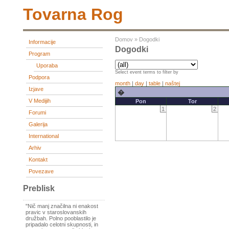
Tovarna Rog
Domov
»
Dogodki
Informacije
Dogodki
Program
Uporaba
Select event terms to filter by
Podpora
month
|
day
|
table
|
naštej
Izjave
�
V Medijih
Pon
Tor
1
2
Forumi
Galerija
International
Arhiv
Kontakt
Povezave
Preblisk
"Nič manj značilna ni enakost
pravic v staroslovanskih
družbah. Polno pooblastilo je
pripadalo celotni skupnosti, in