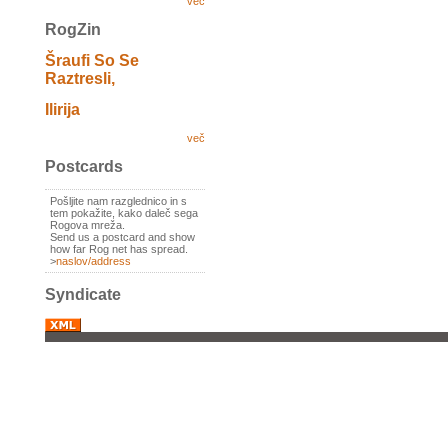
več
RogZin
Šraufi So Se
Raztresli,
Ilirija
več
Postcards
Pošljite nam razglednico in s
tem pokažite, kako daleč sega
Rogova mreža.
Send us a postcard and show
how far Rog net has spread.
>
naslov/address
Syndicate