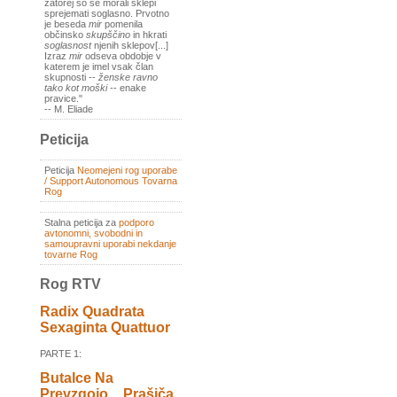
zatorej so se morali sklepi
sprejemati soglasno. Prvotno
je beseda
mir
pomenila
občinsko
skupščino
in hkrati
soglasnost
njenih sklepov[...]
Izraz
mir
odseva obdobje v
katerem je imel vsak član
skupnosti --
ženske ravno
tako kot moški
-- enake
pravice."
-- M. Eliade
Peticija
Peticija
Neomejeni rog uporabe
/ Support Autonomous Tovarna
Rog
Stalna peticija za
podporo
avtonomni, svobodni in
samoupravni uporabi nekdanje
tovarne Rog
Rog RTV
Radix Quadrata
Sexaginta Quattuor
PARTE 1:
Butalce Na
Prevzgojo _ Prašiča