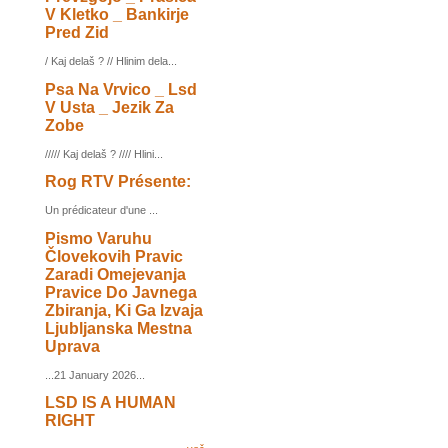
V Kletko _ Bankirje
Pred Zid
/ Kaj delaš ? // Hlinim dela...
Psa Na Vrvico _ Lsd
V Usta _ Jezik Za
Zobe
///// Kaj delaš ? //// Hlini...
Rog RTV Présente:
Un prédicateur d'une ...
Pismo Varuhu
Človekovih Pravic
Zaradi Omejevanja
Pravice Do Javnega
Zbiranja, Ki Ga Izvaja
Ljubljanska Mestna
Uprava
...21 January 2026...
LSD IS A HUMAN
RIGHT