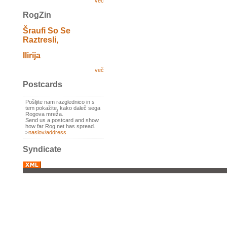
več
RogZin
Šraufi So Se
Raztresli,
Ilirija
več
Postcards
Pošljite nam razglednico in s
tem pokažite, kako daleč sega
Rogova mreža.
Send us a postcard and show
how far Rog net has spread.
>
naslov/address
Syndicate