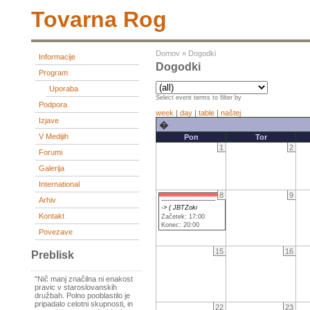
Tovarna Rog
Domov
»
Dogodki
Informacije
Dogodki
Program
Uporaba
Select event terms to filter by
Podpora
week
|
day
|
table
|
naštej
Izjave
�
V Medijih
Pon
Tor
1
2
Forumi
Galerija
International
8
9
Arhiv
--------------------------
-> ( JBTZoki
Kontakt
Začetek: 17:00
Konec: 20:00
Povezave
15
16
Preblisk
"Nič manj značilna ni enakost
pravic v staroslovanskih
družbah. Polno pooblastilo je
pripadalo celotni skupnosti, in
22
23