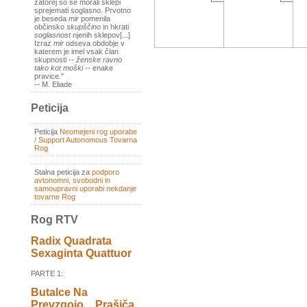
zatorej so se morali sklepi
sprejemati soglasno. Prvotno
je beseda
mir
pomenila
občinsko
skupščino
in hkrati
soglasnost
njenih sklepov[...]
Izraz
mir
odseva obdobje v
katerem je imel vsak član
skupnosti --
ženske ravno
tako kot moški
-- enake
pravice."
-- M. Eliade
Peticija
Peticija
Neomejeni rog uporabe
/ Support Autonomous Tovarna
Rog
Stalna peticija za
podporo
avtonomni, svobodni in
samoupravni uporabi nekdanje
tovarne Rog
Rog RTV
Radix Quadrata
Sexaginta Quattuor
PARTE 1:
Butalce Na
Prevzgojo _ Prašiča