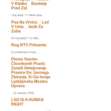
V Kletko _ Bankirje
Pred Zid
/ Kaj delaš ? // Hlinim dela...
Psa Na Vrvico _ Lsd
V Usta _ Jezik Za
Zobe
///// Kaj delaš ? //// Hlini...
Rog RTV Présente:
Un prédicateur d'une ...
Pismo Varuhu
Človekovih Pravic
Zaradi Omejevanja
Pravice Do Javnega
Zbiranja, Ki Ga Izvaja
Ljubljanska Mestna
Uprava
...21 January 2026...
LSD IS A HUMAN
RIGHT