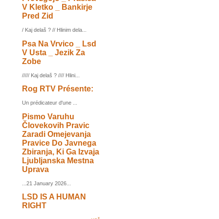
V Kletko _ Bankirje
Pred Zid
/ Kaj delaš ? // Hlinim dela...
Psa Na Vrvico _ Lsd
V Usta _ Jezik Za
Zobe
///// Kaj delaš ? //// Hlini...
Rog RTV Présente:
Un prédicateur d'une ...
Pismo Varuhu
Človekovih Pravic
Zaradi Omejevanja
Pravice Do Javnega
Zbiranja, Ki Ga Izvaja
Ljubljanska Mestna
Uprava
...21 January 2026...
LSD IS A HUMAN
RIGHT