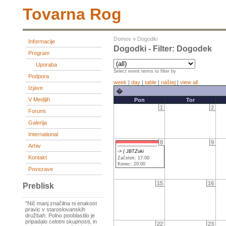
Tovarna Rog
Domov
»
Dogodki
Informacije
Dogodki - Filter: Dogodek
Program
Uporaba
Select event terms to filter by
Podpora
week
|
day
|
table
|
naštej
|
view all
Izjave
�
V Medijih
Pon
Tor
1
2
Forumi
Galerija
International
8
9
Arhiv
--------------------------
-> ( JBTZoki
Kontakt
Začetek: 17:00
Konec: 20:00
Povezave
15
16
Preblisk
"Nič manj značilna ni enakost
pravic v staroslovanskih
družbah. Polno pooblastilo je
pripadalo celotni skupnosti, in
22
23