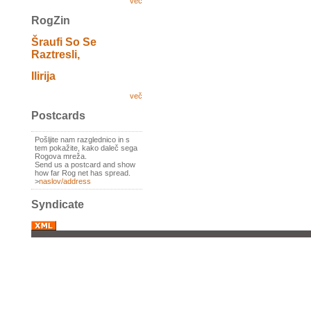
več
RogZin
Šraufi So Se
Raztresli,
Ilirija
več
Postcards
Pošljite nam razglednico in s
tem pokažite, kako daleč sega
Rogova mreža.
Send us a postcard and show
how far Rog net has spread.
>
naslov/address
Syndicate