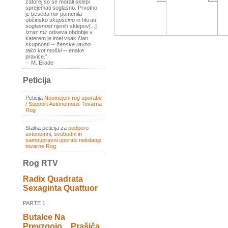
zatorej so se morali sklepi
sprejemati soglasno. Prvotno
je beseda
mir
pomenila
občinsko
skupščino
in hkrati
soglasnost
njenih sklepov[...]
Izraz
mir
odseva obdobje v
katerem je imel vsak član
skupnosti --
ženske ravno
tako kot moški
-- enake
pravice."
-- M. Eliade
Peticija
Peticija
Neomejeni rog uporabe
/ Support Autonomous Tovarna
Rog
Stalna peticija za
podporo
avtonomni, svobodni in
samoupravni uporabi nekdanje
tovarne Rog
Rog RTV
Radix Quadrata
Sexaginta Quattuor
PARTE 1:
Butalce Na
Prevzgojo _ Prašiča