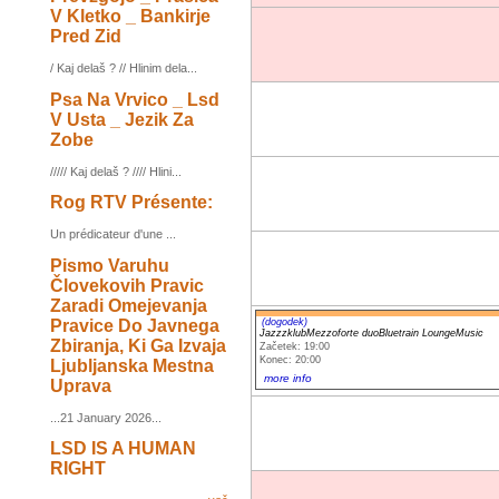
V Kletko _ Bankirje
Pred Zid
/ Kaj delaš ? // Hlinim dela...
Psa Na Vrvico _ Lsd
V Usta _ Jezik Za
Zobe
///// Kaj delaš ? //// Hlini...
Rog RTV Présente:
Un prédicateur d'une ...
Pismo Varuhu
Človekovih Pravic
Zaradi Omejevanja
Pravice Do Javnega
(dogodek)
JazzzklubMezzoforte duoBluetrain LoungeMusic
Zbiranja, Ki Ga Izvaja
Začetek: 19:00
Konec: 20:00
Ljubljanska Mestna
more info
Uprava
...21 January 2026...
LSD IS A HUMAN
RIGHT