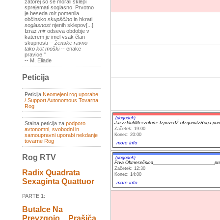
zatorej so se morali sklepi
sprejemati soglasno. Prvotno
je beseda
mir
pomenila
občinsko
skupščino
in hkrati
soglasnost
njenih sklepov[...]
Izraz
mir
odseva obdobje v
katerem je imel vsak član
skupnosti --
ženske ravno
tako kot moški
-- enake
pravice."
-- M. Eliade
Peticija
Peticija
Neomejeni rog uporabe
/ Support Autonomous Tovarna
Rog
(dogodek)
JazzzklubMezzoforte IzpovedŽ.oIzgonuIzRoga por
Stalna peticija za
podporo
Začetek: 19:00
avtonomni, svobodni in
Konec: 20:00
samoupravni uporabi nekdanje
tovarne Rog
more info
Rog RTV
(dogodek)
Prva Obmesečnica_________________________prem
Začetek: 12:30
Radix Quadrata
Konec: 14:00
Sexaginta Quattuor
more info
PARTE 1:
Butalce Na
Prevzgojo _ Prašiča