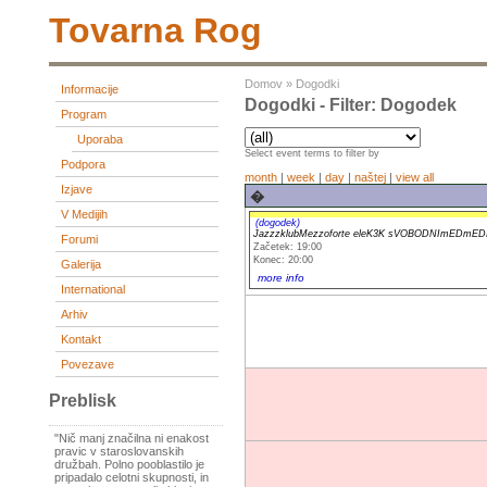
Tovarna Rog
Domov
»
Dogodki
Informacije
Dogodki - Filter: Dogodek
Program
Uporaba
Select event terms to filter by
Podpora
month
|
week
|
day
|
naštej
|
view all
Izjave
�
V Medijih
(dogodek)
JazzzklubMezzoforte eleK3K sVOBODNImEDmED
Forumi
Začetek: 19:00
Konec: 20:00
Galerija
more info
International
Arhiv
Kontakt
Povezave
Preblisk
"Nič manj značilna ni enakost
pravic v staroslovanskih
družbah. Polno pooblastilo je
pripadalo celotni skupnosti, in