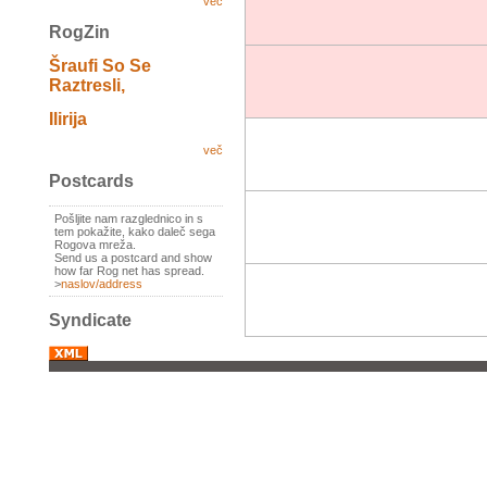
več
RogZin
Šraufi So Se
Raztresli,
Ilirija
več
Postcards
Pošljite nam razglednico in s
tem pokažite, kako daleč sega
Rogova mreža.
Send us a postcard and show
how far Rog net has spread.
>
naslov/address
Syndicate