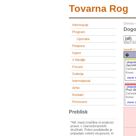
Tovarna Rog
Domov
Informacije
Dogo
Program
Uporaba
Select eve
Podpora
month
|
Izjave
�
V Medijih
(dogod
Jazzzkl
Forumi
Začetek
Konec: 
Galerija
more i
International
(dogod
Arhiv
Prva Ob
Začetek
Kontakt
Konec: 
Povezave
more i
Preblisk
"Nič manj značilna ni enakost
pravic v staroslovanskih
družbah. Polno pooblastilo je
pripadalo celotni skupnosti, in