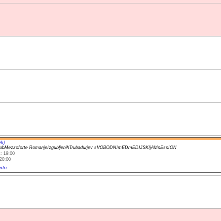
ek)
lubMezzoforte RomanjeIzgubljenihTrubadurjev sVOBODNImEDmEDIJSKIjAMsEssION
: 19:00
20:00
nfo