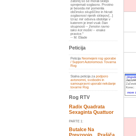
zatorej so se morali sklepi
sprejemati soglasno. Prvotno
je beseda
mir
pomenila
občinsko
skupščino
in hkrati
soglasnost
njenih sklepov[...]
Izraz
mir
odseva obdobje v
katerem je imel vsak član
skupnosti --
ženske ravno
tako kot moški
-- enake
pravice."
-- M. Eliade
Peticija
Peticija
Neomejeni rog uporabe
/ Support Autonomous Tovarna
Rog
Stalna peticija za
podporo
(dogod
avtonomni, svobodni in
Jazzzkl
samoupravni uporabi nekdanje
Začetek
tovarne Rog
Konec: 
more i
Rog RTV
Radix Quadrata
Sexaginta Quattuor
PARTE 1:
Butalce Na
Prevzgojo _ Prašiča