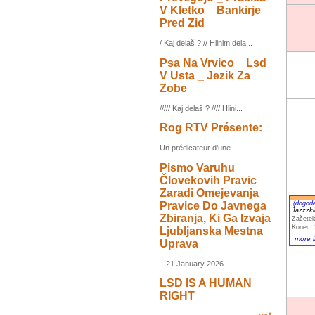
V Kletko _ Bankirje
Pred Zid
/ Kaj delaš ? // Hlinim dela...
Psa Na Vrvico _ Lsd
V Usta _ Jezik Za
Zobe
///// Kaj delaš ? //// Hlini...
Rog RTV Présente:
Un prédicateur d'une ...
Pismo Varuhu
Človekovih Pravic
Zaradi Omejevanja
Pravice Do Javnega
(dogod
Jazzzk
Zbiranja, Ki Ga Izvaja
Začetek
Konec: 
Ljubljanska Mestna
more i
Uprava
...21 January 2026...
LSD IS A HUMAN
RIGHT