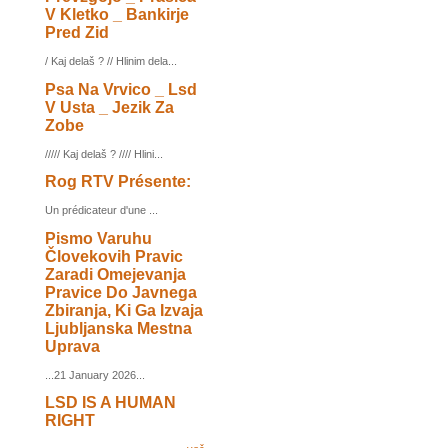
V Kletko _ Bankirje
Pred Zid
/ Kaj delaš ? // Hlinim dela...
Psa Na Vrvico _ Lsd
V Usta _ Jezik Za
Zobe
///// Kaj delaš ? //// Hlini...
Rog RTV Présente:
Un prédicateur d'une ...
Pismo Varuhu
Človekovih Pravic
Zaradi Omejevanja
Pravice Do Javnega
Zbiranja, Ki Ga Izvaja
Ljubljanska Mestna
Uprava
...21 January 2026...
LSD IS A HUMAN
RIGHT