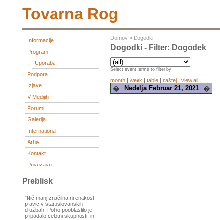
Tovarna Rog
Domov
»
Dogodki
Informacije
Dogodki - Filter: Dogodek
Program
Uporaba
Select event terms to filter by
Podpora
month
|
week
|
table
|
naštej
|
view all
Izjave
Nedelja Februar 21, 2021
�
�
V Medijih
Forumi
Galerija
International
Arhiv
Kontakt
Povezave
Preblisk
"Nič manj značilna ni enakost
pravic v staroslovanskih
družbah. Polno pooblastilo je
pripadalo celotni skupnosti, in