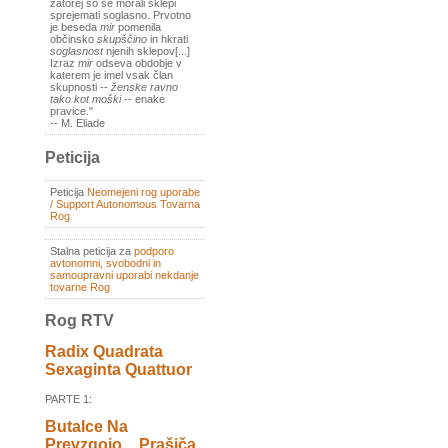
zatorej so se morali sklepi
sprejemati soglasno. Prvotno
je beseda
mir
pomenila
občinsko
skupščino
in hkrati
soglasnost
njenih sklepov[...]
Izraz
mir
odseva obdobje v
katerem je imel vsak član
skupnosti --
ženske ravno
tako kot moški
-- enake
pravice."
-- M. Eliade
Peticija
Peticija
Neomejeni rog uporabe
/ Support Autonomous Tovarna
Rog
Stalna peticija za
podporo
avtonomni, svobodni in
samoupravni uporabi nekdanje
tovarne Rog
Rog RTV
Radix Quadrata
Sexaginta Quattuor
PARTE 1:
Butalce Na
Prevzgojo _ Prašiča