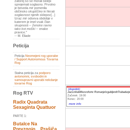
zatorej so se morali sklepi
sprejemati soglasno. Prvotno
je beseda
mir
pomenila
občinsko
skupščino
in hkrati
soglasnost
njenih sklepov[...]
Izraz
mir
odseva obdobje v
katerem je imel vsak član
skupnosti --
ženske ravno
tako kot moški
-- enake
pravice."
-- M. Eliade
Peticija
Peticija
Neomejeni rog uporabe
/ Support Autonomous Tovarna
Rog
Stalna peticija za
podporo
avtonomni, svobodni in
samoupravni uporabi nekdanje
tovarne Rog
(dogodek)
JazzzklubMezzoforte RomanjeIzgubljenihTruba
Rog RTV
Začetek: 19:00
Konec: 20:00
Radix Quadrata
more info
Sexaginta Quattuor
PARTE 1:
Butalce Na
Prevzgojo _ Prašiča