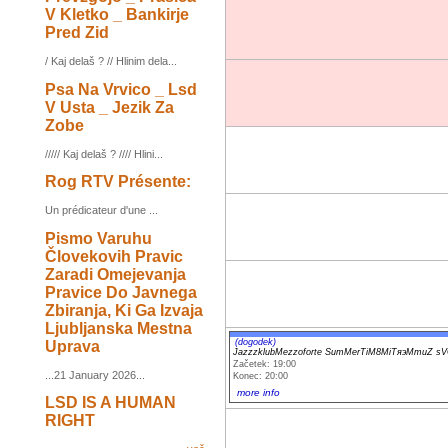
V Kletko _ Bankirje
Pred Zid
/ Kaj delaš ? // Hlinim dela...
Psa Na Vrvico _ Lsd
V Usta _ Jezik Za
Zobe
///// Kaj delaš ? //// Hlini...
Rog RTV Présente:
Un prédicateur d'une ...
Pismo Varuhu
Človekovih Pravic
Zaradi Omejevanja
Pravice Do Javnega
Zbiranja, Ki Ga Izvaja
Ljubljanska Mestna
(dogodek)
Uprava
JazzzklubMezzoforte SumMerTiM8MiTяэMmuZ 
Začetek: 19:00
...21 January 2026...
Konec: 20:00
more info
LSD IS A HUMAN
RIGHT