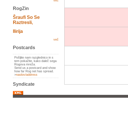
več
RogZin
Šraufi So Se
Raztresli,
Ilirija
več
Postcards
Pošljite nam razglednico in s
tem pokažite, kako daleč sega
Rogova mreža.
Send us a postcard and show
how far Rog net has spread.
>
naslov/address
Syndicate