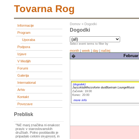
Tovarna Rog
Domov
»
Dogodki
Informacije
Dogodki
Program
Uporaba
Select event terms to filter by
Podpora
month
|
week
|
day
|
naštej
Izjave
Februar 
�
V Medijih
Forumi
Galerija
International
(dogodek)
JazzzklubMezzoforte duoBluetrain LoungeMusic
Arhiv
Začetek: 19:00
Konec: 20:00
Kontakt
more info
Povezave
Preblisk
"Nič manj značilna ni enakost
pravic v staroslovanskih
družbah. Polno pooblastilo je
pripadalo celotni skupnosti, in