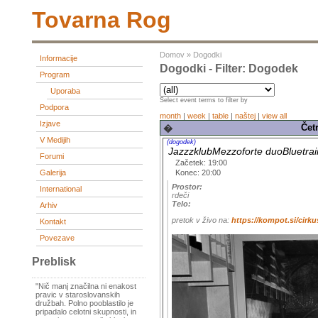
Tovarna Rog
Domov
»
Dogodki
Informacije
Dogodki - Filter: Dogodek
Program
Uporaba
Select event terms to filter by
Podpora
month
|
week
|
table
|
naštej
|
view all
Izjave
Čet
�
V Medijih
(dogodek)
JazzzklubMezzoforte duoBluetra
Forumi
Začetek: 19:00
Konec: 20:00
Galerija
Prostor:
International
rdeči
Telo:
Arhiv
pretok v živo na:
https://kompot.si/cirku
Kontakt
Povezave
Preblisk
"Nič manj značilna ni enakost
pravic v staroslovanskih
družbah. Polno pooblastilo je
pripadalo celotni skupnosti, in