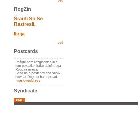
več
RogZin
Šraufi So Se
Raztresli,
Ilirija
več
Postcards
Pošljite nam razglednico in s
tem pokažite, kako daleč sega
Rogova mreža.
Send us a postcard and show
how far Rog net has spread.
>
naslov/address
Syndicate