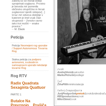
zatorej so se morali sklepi
sprejemati soglasno. Prvotno
je beseda
mir
pomenila
občinsko
skupščino
in hkrati
soglasnost
njenih sklepov[...]
Izraz
mir
odseva obdobje v
katerem je imel vsak član
skupnosti --
ženske ravno
tako kot moški
-- enake
pravice."
-- M. Eliade
Peticija
Peticija
Neomejeni rog uporabe
/ Support Autonomous Tovarna
Rog
Stalna peticija za
podporo
avtonomni, svobodni in
samoupravni uporabi nekdanje
tovarne Rog
zvok
AndrejVernik
saksofon
MarkoPetrušić
podlage
Rog RTV
luč
Radix Quadrata
ŽihaPilih
miniinstalacija
Sexaginta Quattuor
tehničnapodpora
JurijPodgoršek
pretok
&zvok&video&raču
PARTE 1:
RBSproductions
zvok
MilošSimić
zvok
Butalce Na
Prevzgojo _ Prašiča