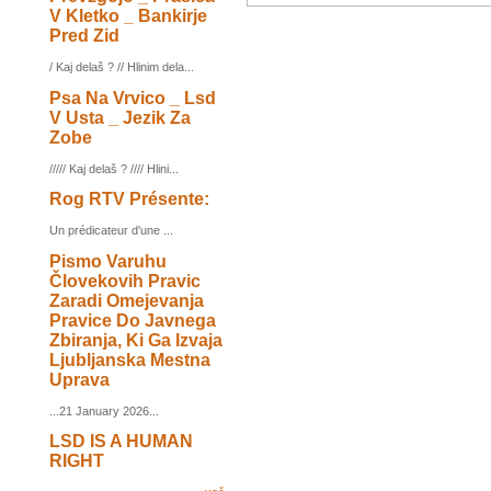
V Kletko _ Bankirje
Pred Zid
/ Kaj delaš ? // Hlinim dela...
Psa Na Vrvico _ Lsd
V Usta _ Jezik Za
Zobe
///// Kaj delaš ? //// Hlini...
Rog RTV Présente:
Un prédicateur d'une ...
Pismo Varuhu
Človekovih Pravic
Zaradi Omejevanja
Pravice Do Javnega
Zbiranja, Ki Ga Izvaja
Ljubljanska Mestna
Uprava
...21 January 2026...
LSD IS A HUMAN
RIGHT