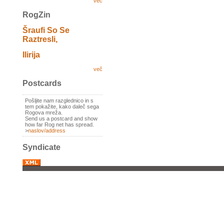
več
RogZin
Šraufi So Se
Raztresli,
Ilirija
več
Postcards
Pošljite nam razglednico in s
tem pokažite, kako daleč sega
Rogova mreža.
Send us a postcard and show
how far Rog net has spread.
>
naslov/address
Syndicate