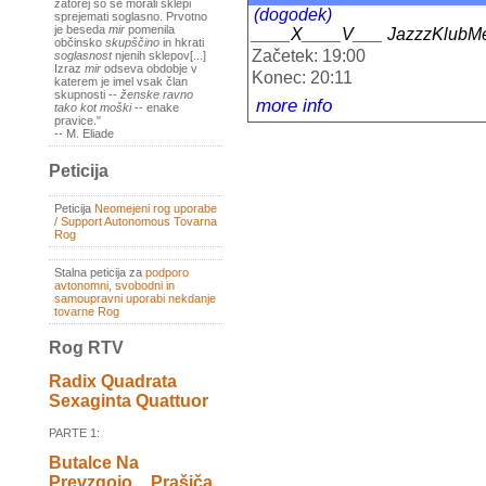
zatorej so se morali sklepi
(dogodek)
sprejemati soglasno. Prvotno
je beseda
mir
pomenila
____X____V___ JazzzKlubM
občinsko
skupščino
in hkrati
Začetek: 19:00
soglasnost
njenih sklepov[...]
Izraz
mir
odseva obdobje v
Konec: 20:11
katerem je imel vsak član
skupnosti --
ženske ravno
more info
tako kot moški
-- enake
pravice."
-- M. Eliade
Peticija
Peticija
Neomejeni rog uporabe
/ Support Autonomous Tovarna
Rog
Stalna peticija za
podporo
avtonomni, svobodni in
samoupravni uporabi nekdanje
tovarne Rog
Rog RTV
Radix Quadrata
Sexaginta Quattuor
PARTE 1:
Butalce Na
Prevzgojo _ Prašiča