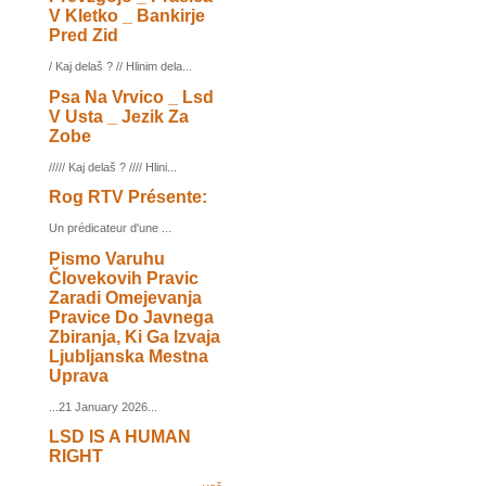
V Kletko _ Bankirje
Pred Zid
/ Kaj delaš ? // Hlinim dela...
Psa Na Vrvico _ Lsd
V Usta _ Jezik Za
Zobe
///// Kaj delaš ? //// Hlini...
Rog RTV Présente:
Un prédicateur d'une ...
Pismo Varuhu
Človekovih Pravic
Zaradi Omejevanja
Pravice Do Javnega
Zbiranja, Ki Ga Izvaja
Ljubljanska Mestna
Uprava
...21 January 2026...
LSD IS A HUMAN
RIGHT