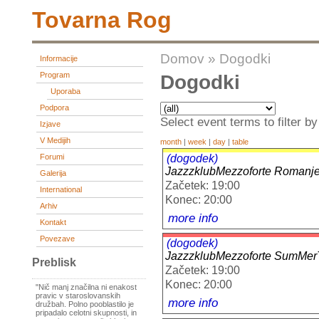
Tovarna Rog
Domov
»
Dogodki
Informacije
Program
Dogodki
Uporaba
Podpora
Select event terms to filter by
Izjave
V Medijih
month
|
week
|
day
|
table
(dogodek)
Forumi
JazzzklubMezzoforte Roman
Galerija
Začetek: 19:00
International
Konec: 20:00
Arhiv
more info
Kontakt
Povezave
(dogodek)
JazzzklubMezzoforte Sum
Preblisk
Začetek: 19:00
Konec: 20:00
"Nič manj značilna ni enakost
pravic v staroslovanskih
more info
družbah. Polno pooblastilo je
pripadalo celotni skupnosti, in